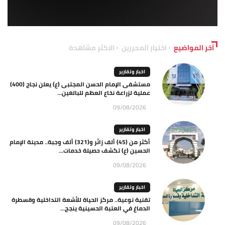
آخر المواضيع
اختيار المحررين
الاكثر مشاهدة
اخبار وتقارير
مستشفى الإمام الحسن المجتبى (ع) يعلن نجاح (400)
عملية لزراعة نخاع العظم للبالغين...
09/08/2026
اخبار وتقارير
أكثر من (45) ألف زائر و(321) ألف وجبة.. مدينة الإمام
الحسين (ع) تكشف حصيلة خدمات...
09/08/2026
اخبار وتقارير
تقنية نوعية.. مركز الحياة للأشعة التداخلية وقسطرة
الدماغ في العتبة الحسينية ينجح...
09/08/2026