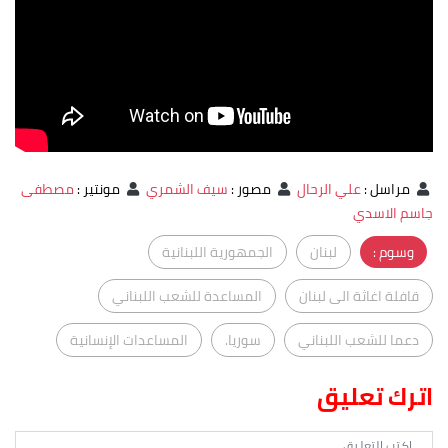
مراسل
:
علي الرحال
مصور
:
سيف الشمري
مونتير
:
مصطفى
جاسم الاسدي
وسوم :
لبنان
الجمهورية اللبنانية
قافلة اغاثة الى لبنان
المساعدة للشعب اللبناني
دعما للشعب اللبناني
سوريا.
المساعدات الإنسانية
اترك تعليق