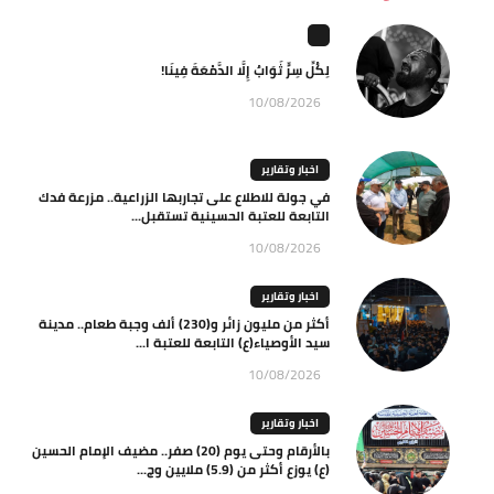
لِكُلِّ سِرٍّ ثَوَابٌ إِلَّا الدَّمْعَةَ فِينَا!
10/08/2026
اخبار وتقارير
في جولة للاطلاع على تجاربها الزراعية.. مزرعة فدك
التابعة للعتبة الحسينية تستقبل...
10/08/2026
اخبار وتقارير
أكثر من مليون زائر و(230) ألف وجبة طعام.. مدينة
سيد الأوصياء(ع) التابعة للعتبة ا...
10/08/2026
اخبار وتقارير
بالأرقام وحتى يوم (20) صفر.. مضيف الإمام الحسين
(ع) يوزع أكثر من (5.9) ملايين وج...