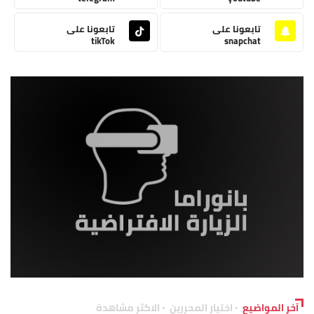
تابعونا على
تابعونا على
tikTok
snapchat
آخر المواضيع
اختيار المحررين
الاكثر مشاهدة