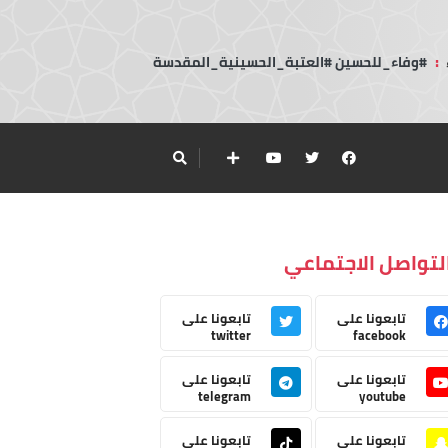
:
#وفاء_للحسين #العتبة_الحسينية_المقدسة
لتواصل الاجتماعي
تابعونا على
تابعونا على
twitter
facebook
تابعونا على
تابعونا على
telegram
youtube
تابعونا على
تابعونا على