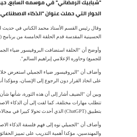
"شبابيك الرمضاني" في موسمه السابع، حي
الحوار التي حملت عنوان "الذكاء الاصطناعي ل
وقال رئيس القسم الأستاذ محمد الكناني في حديث لـ
الحسينية المقدسة قدم الحلقة الخامسة من برنامج (
وأوضح أن "الحلقة استضافت البروفيسور ضياء الجميل
للجميع) وحاوره الإعلامي إبراهيم السالم".
وأضاف أن "البروفيسور ضياء الجميلي استعرض خلال ال
على اتخاذ القرار دون الرجوع إلى الإنسان، ومؤكدا أنه
وبين أن "الضيف أشار إلى أن هذه الثورة، شأنها شأ
تتطلب مهارات مختلفة، كما لفت إلى أن الذكاء الا
بتطبيق (ChatGPT) الذي أحدث تحولا كبيرا في مجالات البحث العلمي والتعليم".
وأضاف أن "الجميلي نوه إلى فهم فلسفة الذكاء الا
والمهندسين، مؤكدا أهمية التدريب على تمييز الحقائق