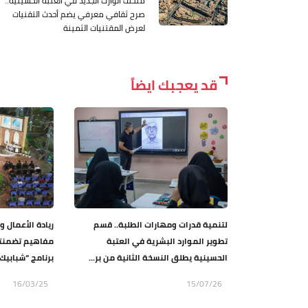
متحف الوارث الجديد في العتبة الحسينية..
صرح ثقافي معرفي يضم أحدث التقنيات
لعرض المقتنيات الثمينة
قد يعجبك ايضاً
لتنمية قدرات ومهارات الطلبة.. قسم
ريادة الأعمال و
تطوير الموارد البشرية في العتبة
مفاهيم تضمنته
الحسينية يطلق النسخة الثانية من بر...
برنامج “شبابيك 
16/03/25
15/07/26