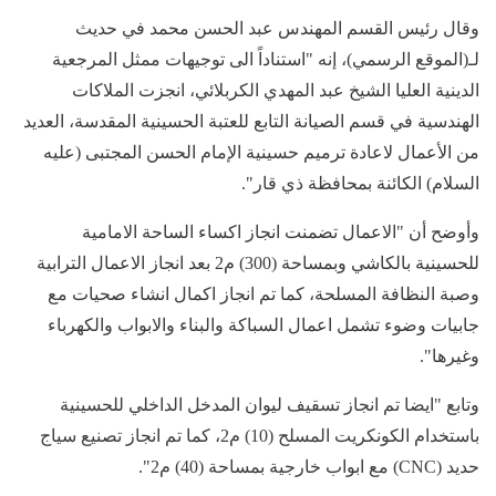
وقال رئيس القسم المهندس عبد الحسن محمد في حديث
لـ(الموقع الرسمي)، إنه "استناداً الى توجيهات ممثل المرجعية
الدينية العليا الشيخ عبد المهدي الكربلائي، انجزت الملاكات
الهندسية في قسم الصيانة التابع للعتبة الحسينية المقدسة، العديد
من الأعمال لاعادة ترميم حسينية الإمام الحسن المجتبى (عليه
السلام) الكائنة بمحافظة ذي قار".
وأوضح أن "الاعمال تضمنت انجاز اكساء الساحة الامامية
للحسينية بالكاشي وبمساحة (300) م2 بعد انجاز الاعمال الترابية
وصبة النظافة المسلحة، كما تم انجاز اكمال انشاء صحيات مع
جابيات وضوء تشمل اعمال السباكة والبناء والابواب والكهرباء
وغيرها".
وتابع "ايضا تم انجاز تسقيف ليوان المدخل الداخلي للحسينية
باستخدام الكونكريت المسلح (10) م2، كما تم انجاز تصنيع سياج
حديد (CNC) مع ابواب خارجية بمساحة (40) م2".