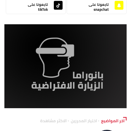
تابعونا على
تابعونا على
tikTok
snapchat
آخر المواضيع
اختيار المحررين
الاكثر مشاهدة