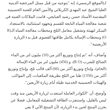
لـ(الموقع الرسمي)، إنه "بتوجيه من قبل ممثل المرجعية الدينية
العليا الشيخ عبد المهدي الكربلائي والأمين العام للعتبة الحسينية
المقدسة الأستاذ حسن رشيد العبايجي، قامت الملاكات الفنية في
شعبة معالجة المياه التابعة للقسم وبجهود استثنائية، بالاستعداد
المبكر لتهيئة وتشغيل معامل الثلج ومحطات معالجة المياه الـ(R
O) ومحطات الإسالة بكامل طاقتها القصوى قبل بدء الزيارة
الأربعينية".
وأضاف، أنه "تم إنتاج وتوزيع أكثر من (10) مليون لتر من الماء
الصالح للشرب (R O)، و (456) مليون لتر من الماء الإسالة
(الخام)، وإنتاج وتوزيع أكثر من (66) ألف قالب ثلج، وإنتاج وتوزيع
أكثر من (1356) طنا من الثلج بطريقة المكعبات، إلى المواكب
والهيئات الحسينية الخدمية طيلة أيام زيارة الأربعين".
وأوضح، أن "الكوادر العاملة استعدت لزيارة الأربعين منذ وقت
ليس بالقليل، واستنفرت الطاقة التشغيلية للمعامل، فضلا عن
بخزن المنتج لحين بدء الزيارة، لأن المنتج الآني لا يفي