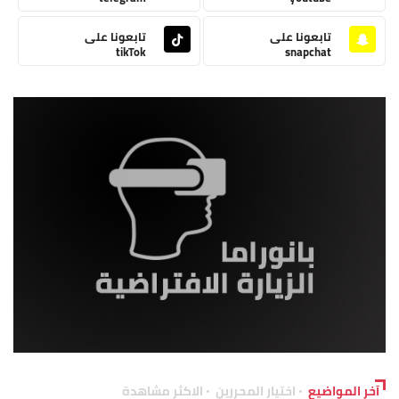
تابعونا على
تابعونا على
tikTok
snapchat
آخر المواضيع
اختيار المحررين
الاكثر مشاهدة