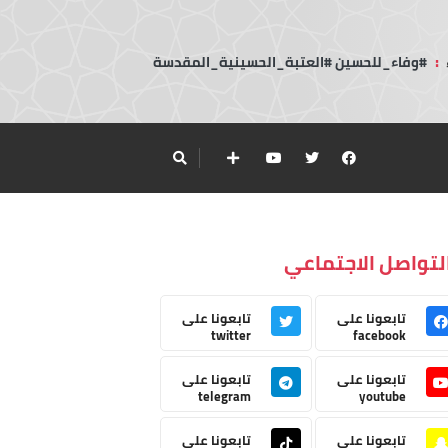
:
#وفاء_للحسين #العتبة_الحسينية_المقدسة
لتواصل الاجتماعي
تابعونا على
تابعونا على
twitter
facebook
تابعونا على
تابعونا على
telegram
youtube
تابعونا على
تابعونا على