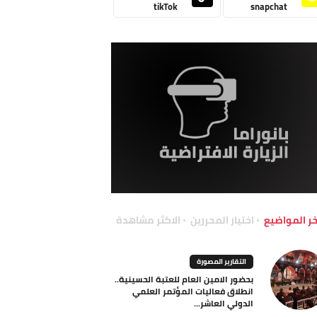
tikTok
snapchat
خر المواضيع
اختيار المحررين
الاكثر مشاهدة
التقارير المصورة
بحضور الامين العام للعتبة الحسينية..
انطلاق فعاليات المؤتمر العلمي
الدولي العاشر...