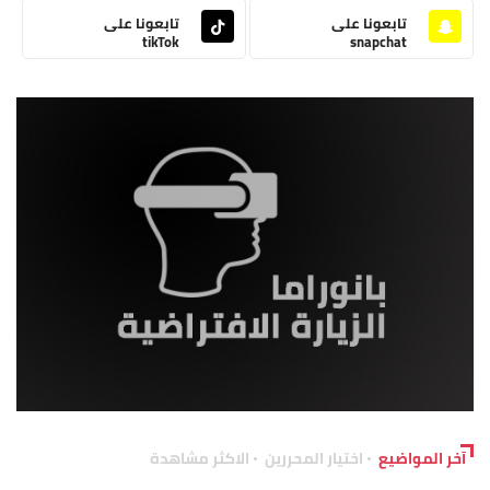
تابعونا على
تابعونا على
tikTok
snapchat
آخر المواضيع
اختيار المحررين
الاكثر مشاهدة