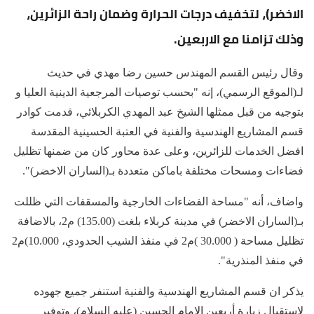
الاخضر)، لتخفيف درجات الحرارة وضمان راحة الزائرين،
وذلك تزامنا مع الاربعين.
وقال رئيس القسم المهندس حسين رضا مهدي في حديث
لـ(الموقع الرسمي)، إنه "بحسب توصيات المرجعية الدينية العليا و
بتوجيه من قبل ممثلها الشيخ عبد المهدي الكربلائي، قدمت كوادر
قسم المشاريع الهندسية والفنية في العتبة الحسينية المقدسة
افضل الخدمات للزائرين، وعلى عدة محاور كان من ضمنها تظليل
فضاءات ومسحات مختلفة باماكن متعددة بـ(الساران الاخضر)".
واضاف، أنه "مساحة الفضاءات الخارجية والمسقفات التي ظللت
بـ(الساران الاخضر) في مدينة كربلاء بلغت (135.00) م2، بالاضافة
تظليل مساحة ( 30.000 )م2 في منفذ الشيب الحدودي، 10.000)م2
في منفذ المنذرية".
يذكر ان قسم المشاريع الهندسية والفنية استنفر جميع جهوده
لإستقبال زيارة أربعين الامام الحسين (عليه السلام)، وتوفير