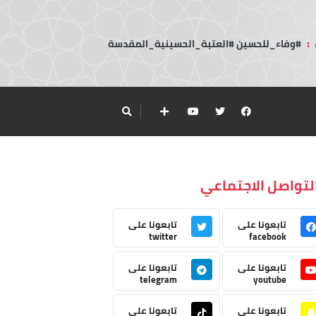
:
#وفاء_للحسين #العتبة_الحسينية_المقدسة
لتواصل الاجتماعي
تابعونا على
تابعونا على
twitter
facebook
تابعونا على
تابعونا على
telegram
youtube
تابعونا على
تابعونا على