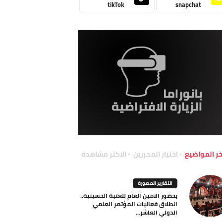
tikTok
snapchat
خر المواضيع
اختيار المحررين
الاكثر مشاهدة
التقارير المصورة
بحضور الامين العام للعتبة الحسينية..
انطلاق فعاليات المؤتمر العلمي
الدولي العاشر...