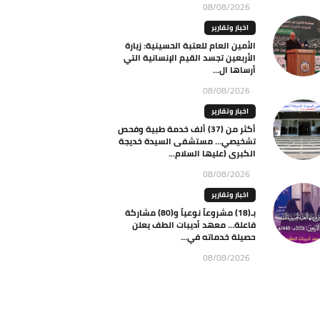
08/08/2026
اخبار وتقارير
الأمين العام للعتبة الحسينية: زيارة
الأربعين تجسد القيم الإنسانية التي
أرساها ال...
08/08/2026
اخبار وتقارير
أكثر من (37) ألف خدمة طبية وفحص
تشخيصي… مستشفى السيدة خديجة
الكبرى (عليها السلام...
08/08/2026
اخبار وتقارير
بـ(18) مشروعاً نوعياً و(80) مشاركة
فاعلة… معهد أديبات الطف يعلن
حصيلة خدماته في...
08/08/2026