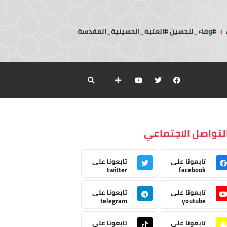
:
#وفاء_للحسين #العتبة_الحسينية_المقدسة
لتواصل الاجتماعي
تابعونا على
تابعونا على
twitter
facebook
تابعونا على
تابعونا على
telegram
youtube
تابعونا على
تابعونا على