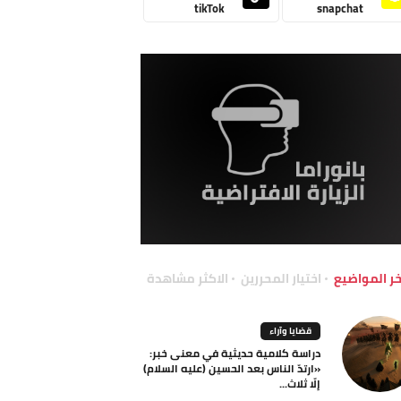
tikTok
snapchat
خر المواضيع
اختيار المحررين
الاكثر مشاهدة
قضايا وآراء
دراسة كلامية حديثية في معنى خبر:
«ارتدّ الناس بعد الحسين (عليه السلام)
إلّا ثلاث...