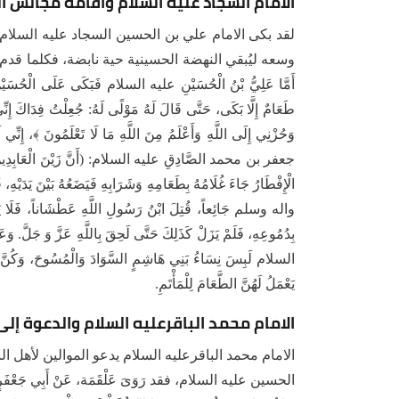
الامام السجاد عليه السلام واقامة مجالس ال
لقد بكى الامام علي بن الحسين السجاد عليه السلام
وسعه ليُبقي النهضة الحسينية حية نابضة، فكلما قدم ا
أَمَّا عَلِيُّ بْنُ الْحُسَيْنِ عليه السلام فَبَكَى عَلَى الْحُسَيْنِ
طَعَامٌ إِلَّا بَكَى، حَتَّى قَالَ لَهُ مَوْلًى لَهُ: جُعِلْتُ فِدَاكَ إِنِّ
وَحُزْنِي إِلَى اللَّهِ وَأَعْلَمُ مِنَ اللَّهِ مَا لَا تَعْلَمُونَ ﴾، إِنِّ
جعفر بن محمد الصَّادِقِ عليه السلام: (أَنَّ زَيْنَ الْعَابِدِينَ بَكَى ع
الْإِفْطَارُ جَاءَ غُلَامُهُ بِطَعَامِهِ وَشَرَابِهِ فَيَضَعُهُ بَيْنَ يَدَ
واله وسلم جَائِعاً، قُتِلَ ابْنُ رَسُولِ اللَّهِ عَطْشَاناً، فَلَا يَزَالُ
بِدُمُوعِهِ، فَلَمْ يَزَلْ كَذَلِكَ حَتَّى لَحِقَ بِاللَّهِ عَزَّ وَ جَلَّ. وَ
السلام لَبِسَ نِسَاءُ بَنِي هَاشِمٍ السَّوَادَ وَالْمُسُوحَ، وَكُنَّ ل
يَعْمَلُ لَهُنَّ الطَّعَامَ لِلْمَأْتَمِ.
الامام محمد الباقرعليه السلام والدعوة إل
الامام محمد الباقرعليه السلام يدعو الموالين لأهل ا
الحسين عليه السلام، فقد رَوَىَ عَلْقَمَة، عَنْ أَبِي جَعْفَرٍ 