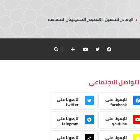
:
#وفاء_للحسين #العتبة_الحسينية_المقدسة
لتواصل الاجتماعي
تابعونا على
تابعونا على
twitter
facebook
تابعونا على
تابعونا على
telegram
youtube
تابعونا على
تابعونا على