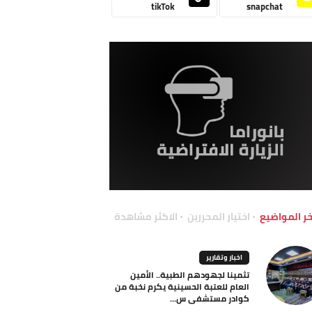
tikTok
snapchat
خر المواضيع
اختيار المحررين
الاكثر مشاهدة
اخبار وتقارير
تثمينا لجهودهم الطبية.. الأمين
العام للعتبة الحسينية يكرم نخبة من
كوادر مستشفى س...