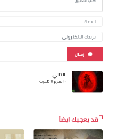
ارسال
التالي
١٠ محرم ٦١ هجرية
قد يعجبك ايضاً