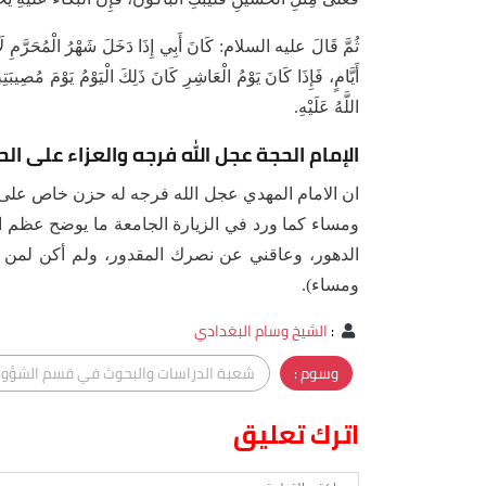
ثُمَّ قَالَ عليه السلام: كَانَ أَبِي إِذَا دَخَلَ شَهْرُ الْمُحَرَّمِ لَا 
أَيَّامٍ، فَإِذَا كَانَ يَوْمُ الْعَاشِرِ كَانَ ذَلِكَ الْيَوْمُ يَوْمَ مُصِيبَت
اللَّهُ عَلَيْهِ.
الإمام الحجة عجل الله فرجه والعزاء على ال
ان الامام المهدي عجل الله فرجه له حزن خاص على جد
ومساء كما ورد في الزيارة الجامعة ما يوضح عظم ا
الدهور، وعاقني عن نصرك المقدور، ولم أكن لمن حار
ومساء).
:
الشيخ وسام البغدادي
وسوم :
شعبة الدراسات والبحوث في قسم الشؤون 
اترك تعليق