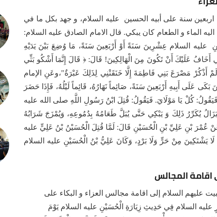
عزاء
 اربعين سنة على أبيه الحسين عليه السلام، و جهد بكل ما في
ليه الماء و الطعام كان يبكي. قال الامام الصادق عليه السلام:
 عليه السلام عِشْرِينَ سَنَةً أَوْ أَرْبَعِينَ سَنَةً، مَا وُضِعَ بَيْنَ يَدَيْهِ
ي أَخَافُ عَلَيْكَ أَنْ تَكُونَ مِنَ الْهَالِكِينَ! قَالَ: ﴿ قَالَ إِنَّمَا أَشْكُو بَثِّي
ي لَمْ أَذْكُرْ مَصْرَعَ بَنِي فَاطِمَةَ إِلَّا خَنَقَتْنِي لِذَلِكَ عَبْرَةٌ"،وعَنِ الإمام
َلَى أَبِيهِ أَرْبَعِينَ سَنَةً، صَائِماً نَهَارُهُ، قَائِماً لَيْلُهُ، فَإِذَا حَضَرَ
يْهِ، فَيَقُولُ: كُلْ يَا مَوْلَايَ. فَيَقُولُ: قُتِلَ ابْنُ رَسُولِ اللَّهِ صلى الله عليه
 يُكَرِّرُ ذَلِكَ وَ يَبْكِي حَتَّى يُبَلَّ طَعَامُهُ بِدُمُوعِهِ، وَيُمْزَجَ شَرَابُهُ
عَنْ عُمْرَ بْنِ عَلِيِّ بْنِ الْحُسَيْنِ قَالَ: لَمَّا قُتِلَ الْحُسَيْنُ بْنُ عَلِيٍّ عليه
َا يَشْتَكِينَ مِنْ حَرٍّ وَلَا بَرْدٍ، وَكَانَ عَلِيُّ بْنُ الْحُسَيْنِ عليه السلام
ى اقامة المجالس
لبيت عليهم السلام إلى اقامة مجالس العزاء و البكاء على
عليه السلام فِي حَدِيثِ زِيَارَةِ الْحُسَيْنِ عليه السلام يَوْمَ