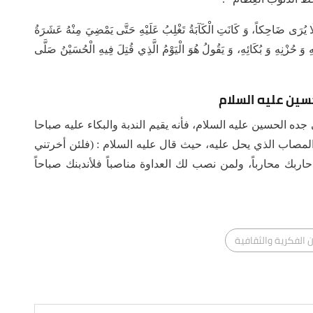
يُرَى ضَاحِكاً، وَ كَانَتِ الْكَآبَةُ تَغْلِبُ عَلَيْهِ حَتَّى يَمْضِيَ مِنْهُ عَشَرَةُ
ِهِ وَ حُزْنِهِ وَ بُكَائِهِ، وَ يَقُولُ هُوَ الْيَوْمُ الَّذِي قُتِلَ فِيهِ الْحُسَيْنُ صَلَّى
حسين عليه السلام
ه الحسين عليه السلام، فأنه يقيم الندبة والبكاء عليه صباحا
لمصاب الذي يحل عليه، حيث قال عليه السلام : (فلئن أخرتني
بك محارباً، ولمن نصب لك العداوة مناصباً فلأندبنك صباحاً
الفكرية والثقافية