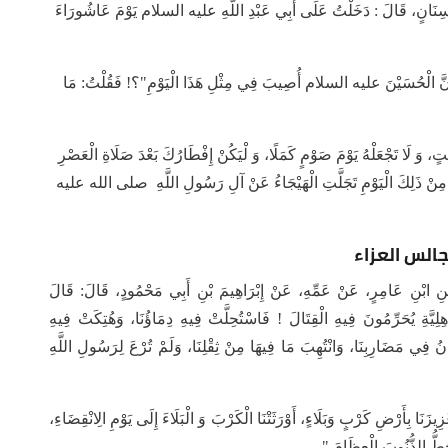
 سِنَانٍ، قَالَ‏ : دَخَلْتُ عَلَى أَبِي عَبْدِ اللَّهِ عليه السلام يَوْمَ عَاشُورَاءَ
َ أَنَّ الْحُسَيْنَ عليه السلام أُصِيبَ فِي مِثْلِ هَذَا الْيَوْمِ"؟! فَقُلْتُ: مَا
 وَ لَا تَجْعَلْهُ يَوْمَ صَوْمٍ كَمَلًا، وَ لْيَكُنْ إِفْطَارُكَ بَعْدَ صَلَاةِ الْعَصْرِ
ِ مِنْ ذَلِكَ الْيَوْمِ تَجَلَّتِ الْهَيْجَاءُ عَنْ آلِ رَسُولِ اللَّهِ صلى الله عليه
جالس العزاء
امِرٍ، عَنْ عَمِّهِ، عَنْ إِبْرَاهِيمَ بْنِ أَبِي مَحْمُودٍ، قَالَ: قَالَ
َّةِ يُحَرِّمُونَ فِيهِ الْقِتَالَ ! فَاسْتُحِلَّتْ فِيهِ دِمَاؤُنَا، وَهُتِكَتْ فِيهِ
انُ فِي مَضَارِبِنَا، وَانْتُهِبَ مَا فِيهَا مِنْ ثِقْلِنَا، وَلَمْ تُرْعَ لِرَسُولِ اللَّهِ
ِيزَنَا بِأَرْضِ كَرْبٍ وَبَلَاءٍ، أَوْرَثَتْنَا الْكَرْبَ وَ الْبَلَاءَ إِلَى يَوْمِ الِانْقِضَاءِ،
َحُطُّ الذُّنُوبَ الْعِظَامَ ".