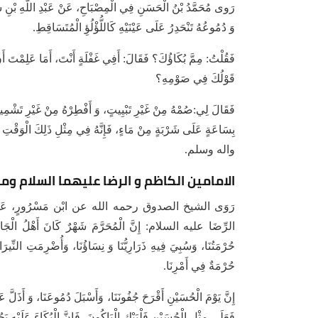
رَوى مُحَمَّدُ بْنُ الْحَسَنِ فِي الْمِصْبَاحِ، عَنْ عَبْدِ اللَّهِ بْنِ
وَ دُمُوعُهُ تَنْحَدِرُ عَلَى عَيْنَيْهِ كَاللُّؤْلُؤِ الْمُتَسَاقِطِ.
فَقُلْتُ: مِمَّ بُكَاؤُكَ؟ فَقَالَ: أَفِي غَفْلَةٍ أَنْتَ، أَمَا عَلِمْت
قَوْلُكَ فِي صَوْمِهِ؟
فَقَالَ لِي:صُمْهُ مِنْ غَيْرِ تَبْيِيتٍ، وَ أَفْطِرْهُ مِنْ غَيْرِ تَشْمِيتٍ،
بِسَاعَةٍ عَلَى شَرْبَةٍ مِنْ مَاءٍ، فَإِنَّهُ فِي مِثْلِ ذَلِكَ الْوَقْت
واله وسلم.
الامامين الكاظم و الرضا عليهما السلام وم
رَوَى الشيخ الصدوق رحمه الله عن ابْن مَسْرُورٍ، عَنِ ابْنِ عَ
الرِّضَا عليه السلام: إِنَّ الْمُحَرَّمَ شَهْرٌ كَانَ أَهْلُ الْجَاهِلِي
حُرْمَتُنَا، وَسُبِيَ فِيهِ ذَرَارِيُّنَا وَ نِسَاؤُنَا، وَأُضْرِمَتِ النِّيرَ
حُرْمَةٌ فِي أَمْرِنَا.
إِنَّ يَوْمَ الْحُسَيْنِ أَقْرَحَ جُفُونَنَا، وَأَسْبَلَ دُمُوعَنَا، وَ أَذَلَّ عَز
فَعَلَى مِثْلِ الْحُسَيْنِ فَلْيَبْكِ الْبَاكُونَ، فَإِنَّ الْبُكَاءَ عَلَيْهِ ي