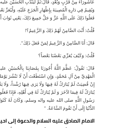
عَاشُورَاءَ مِنْ قُرْبٍ وَبُعْدٍ، قَالَ:ثُمَّ لْيَنْدُبِ الْحُسَيْنَ عليه السل
وَيُقِيمُ فِي دَارِهِ الْمُصِيبَةَ بِإِظْهَارِ الْجَزَعِ عَلَيْهِ، وَلْيُعَزِّ
فَعَلُوا ذَلِكَ عَلَى اللَّهِ عَزَّ وَ جَلَّ جَمِيعَ ذَلِكَ، يَعْنِي ثَوَابَ أَل
قُلْتُ: أَنْتَ الضَّامِنُ لَهُمْ ذَلِكَ وَ الزَّعِيمُ؟!
قَالَ: أَنَا الضَّامِنُ وَ الزَّعِيمُ لِمَنْ فَعَلَ ذَلِكَ".
قُلْتُ: وَكَيْفَ يُعَزِّي بَعْضُنَا بَعْضاً؟
قَالَ: تَقُولُ: عَظَّمَ اللَّهُ أُجُورَنَا بِمُصَابِنَا بِالْحُسَيْنِ عليه ا
الْمَهْدِيِّ مِنْ آلِ مُحَمَّدٍ، وَإِنِ اسْتَطَعْتَ أَنْ لَا تَنْشُرَ يَوْم
إِنْ قُضِيَتْ لَمْ يُبَارَكُ لَهُ فِيهَا وَلَا يَرَى فِيهَا رُشْداً، وَلَا يَدَّ
يُبَارَكْ لَهُ فِيمَا ادَّخَرَ وَ لَمْ يُبَارَكْ لَهُ فِي أَهْلِهِ، فَإِذَا فَعَل
رَسُولِ اللَّهِ صلى الله عليه واله وسلم، وَكَانَ لَهُ كَثَوَابِ كُلِّ
الدُّنْيَا إِلَى أَنْ تَقُومَ السَّاعَةُ. "
الامام الصادق عليه السلام والدعوة إلى احي