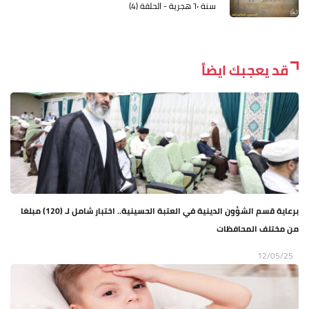
سنة ٦٠ هجرية - الحلقة (4)
قد يعجبك ايضاً
برعاية قسم الشؤون الدينية في العتبة الحسينية.. اختبار شامل لـ (120) مبلغا
من مختلف المحافظات
12/05/25