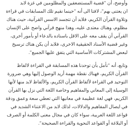
وأوضح، أن "قضية المستضعفين والمظلومين في غزة لابد
ان يعتنى بهم"، لافتا الى أنه "حينما نقيم تلك المسابقات في قراءة
وتلاوة القرآن الكريم، فلابد أن تتجسد الاسس القرآنية، حيث هناك
مظلوم، وهناك معتدى عليه، وهذا منهج قرآني واضح على الإنسان
القرآني أن يقف معه على الاقل باسناده بالدعاء أو بأمور أخرى،
وغير قضية الأسناد الحقيقية الاخرى، فلابد أن يكن هناك ترسيخ
لبعض المشتركات الأساسية التي يتفق عليها الجميع".
وتابع، أنه "نأمل بأن توحدنا هذه المسابقة في القراءة لالفاظ
القرآن الكريم، فهناك نقطة مهمة أريد الوصول إليها وهي ضرورة
التوحيد في القراءة لألفاظ القرآن الكريم، والألفاظ لابد منها لأنها
الوسيلة إلى المعاني والمفاهيم وخاصة اللغة التي نزل بها القرآن
الكريم، فهي لغة عظيمة في معانيها التي تعطي سعة وعمق ودقة
في ايصال المفاهيم والدلالات، لذلك لابد من الاعتناء الشديد في
قواعد اللغة العربية، سواء كان في مجال معنى الكلمة أو الصرف
أو البلاغة أو القواعد النحوية والقراءة الصحيحة".