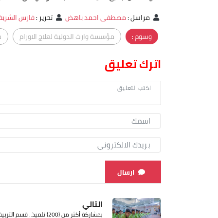
مراسل
:
مصطفى احمد باهض
تحرير
:
فارس الشري
وسوم :
مؤسسة وارث الدولية لعلاج الاورام
ه
اترك تعليق
ارسال
التالي
بمشاركة أكثر من (200) تلميذ.. قسم التربي