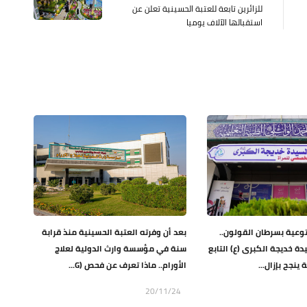
للزائرين تابعة للعتبة الحسينية تعلن عن
استقبالها الآلاف يوميا
وعية بسرطان القولون..
بعد أن وفرته العتبة الحسينية منذ قرابة
 خديجة الكبرى (ع) التابع
سنة في مؤسسة وارث الدولية لعلاج
ينجح بإزال...
الأورام.. ماذا تعرف عن فحص (G...
20/11/24