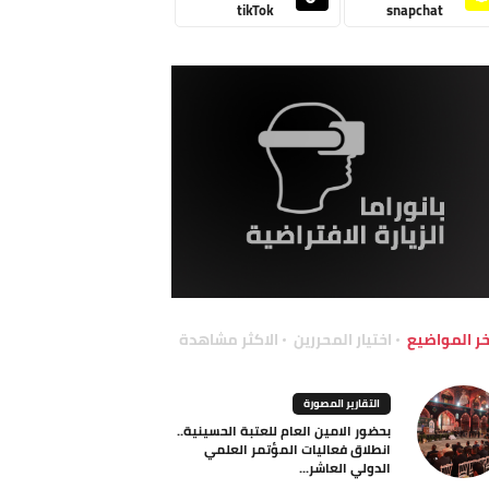
tikTok
snapchat
خر المواضيع
اختيار المحررين
الاكثر مشاهدة
التقارير المصورة
بحضور الامين العام للعتبة الحسينية..
انطلاق فعاليات المؤتمر العلمي
الدولي العاشر...