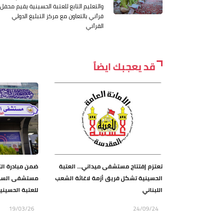
والتعليم التابع للعتبة الحسينية يقيم محفل
قرآني بالتعاون مع مركز التبليغ الدولي
القرآني
قد يعجبك ايضاً
تعتزم إفتتاح مستشفى ميداني... العتبة
ضمن مبادرة الت
الحسينية تشكل فريق أزمة لاغاثة الشعب
مستشفى السيدة
اللبناني
للعتبة الحسينية 
19/03/26
24/09/24