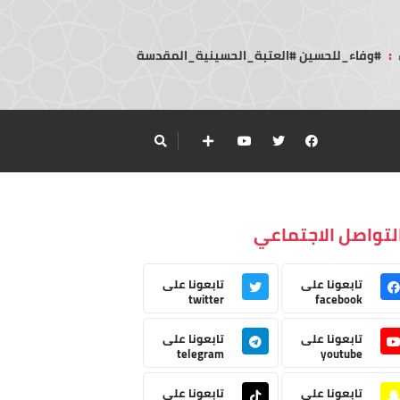
:
#وفاء_للحسين #العتبة_الحسينية_المقدسة
لتواصل الاجتماعي
تابعونا على
تابعونا على
twitter
facebook
تابعونا على
تابعونا على
telegram
youtube
تابعونا على
تابعونا على