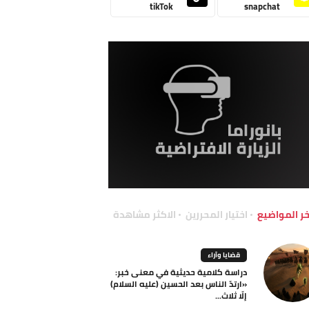
tikTok
snapchat
خر المواضيع
اختيار المحررين
الاكثر مشاهدة
قضايا وآراء
دراسة كلامية حديثية في معنى خبر:
«ارتدّ الناس بعد الحسين (عليه السلام)
إلّا ثلاث...