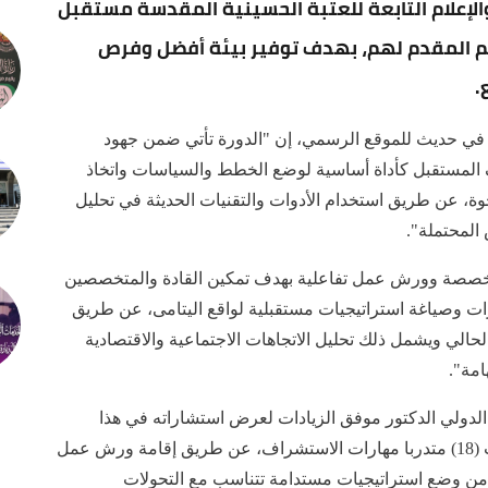
الإعلام التابعة للعتبة الحسينية المقدسة مستقبل
عم المقدم لهم، بهدف توفير بيئة أفضل وفرص
.
ي حديث للموقع الرسمي، إن "الدورة تأتي ضمن جهود
 المستقبل كأداة أساسية لوضع الخطط والسياسات واتخاذ
جوة، عن طريق استخدام الأدوات والتقنيات الحديثة في تحليل
 المحتملة".
خصصة وورش عمل تفاعلية بهدف تمكين القادة والمتخصصين
رات وصياغة استراتيجيات مستقبلية لواقع اليتامى، عن طريق
لحالي ويشمل ذلك تحليل الاتجاهات الاجتماعية والاقتصادية
امة".
لدولي الدكتور موفق الزيادات لعرض استشاراته في هذا
المجال، استمرت ثلاثة أيام بواقع (15) ساعة، لإكساب (18) متدربا مهارات الاستشراف، عن طريق إقامة ورش عمل
من وضع استراتيجيات مستدامة تتناسب مع التحولات