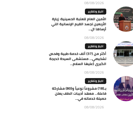
08/08/2026
اخبار وتقارير
الأمين العام للعتبة الحسينية: زيارة
الأربعين تجسد القيم الإنسانية التي
أرساها ال...
08/08/2026
اخبار وتقارير
أكثر من (37) ألف خدمة طبية وفحص
تشخيصي… مستشفى السيدة خديجة
الكبرى (عليها السلام...
08/08/2026
اخبار وتقارير
بـ(18) مشروعاً نوعياً و(80) مشاركة
فاعلة… معهد أديبات الطف يعلن
حصيلة خدماته في...
08/08/2026