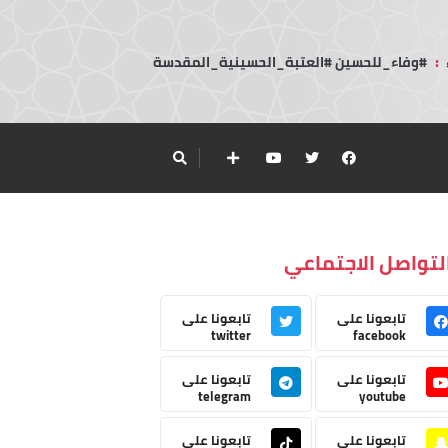
:
#وفاء_للحسين #العتبة_الحسينية_المقدسة
لتواصل الاجتماعي
تابعونا على
تابعونا على
twitter
facebook
تابعونا على
تابعونا على
telegram
youtube
تابعونا على
تابعونا على