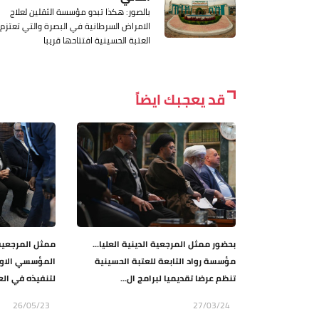
بالصور: هكذا تبدو مؤسسة الثقلين لعلاج
الامراض السرطانية في البصرة والتي تعتزم
العتبة الحسينية افتتاحها قريبا
قد يعجبك ايضاً
بحضور ممثل المرجعية الدينية العليا...
ممثل المرجعية 
مؤسسة رواد التابعة للعتبة الحسينية
المؤسسي الاول
تنظم عرضا تقديميا لبرامج ال...
لتنفيذه في الع
26/05/23
27/03/24