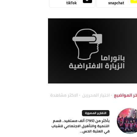
tikTok
snapchat
خر المواضيع
اختيار المحررين
الاكثر مشاهدة
التقارير المصورة
بأكثر من (795) ألف مستفيد.. قسم
التنمية والتأهيل الاجتماعي للشباب
في العتبة الحس...