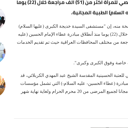
السيدة خديجة الكبرى (عليها السلام) التخصصي للمرأة اكثر من (51) الف مراجعة خلال (22) يوما
 السلام) الطبية المجانية.
ة منه، إن "مستشفى السيدة خديجة الكبرى (عليها السلام)
التخصصي للمرأة أستقبل أكثر من (51) الف مراجعة خلال (22) يوما منذ أنطلاق مبادرة عطاء الإمام الحسين (عليه
 المجانية، بينهن أكثر من (23) الف مراجعة من مختلف المحافظات العراقية حيث تم تقديم الخدمات
 للعتبة الحسينية المقدسة الشيخ عبد المهدي الكربلائي، قد
 آب/ أغسطس 2023، عن إطلاق مبادرة (عطاء الحسين- عليه السلام-) التي تشمل مؤسسات
العتبة الحسينية الصحية، حيث تقدم الخدمات الطبية مجانا لجميع المرضى من 20 محرم الحرام ولغاية نهاية شهر