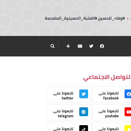
:
#وفاء_للحسين #العتبة_الحسينية_المقدسة
لتواصل الاجتماعي
تابعونا على
تابعونا على
twitter
facebook
تابعونا على
تابعونا على
telegram
youtube
تابعونا على
تابعونا على