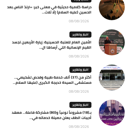
دراسة كلامية حديثية في معنى خبر: «ارتدّ الناس بعد
الحسين (عليه السلام) إلّا ثلاث...
08/08/2026
اخبار وتقارير
الأمين العام للعتبة الحسينية: زيارة الأربعين تجسد
القيم الإنسانية التي أرساها ال...
08/08/2026
اخبار وتقارير
أكثر من (37) ألف خدمة طبية وفحص تشخيصي…
مستشفى السيدة خديجة الكبرى (عليها السلام...
08/08/2026
اخبار وتقارير
بـ(18) مشروعاً نوعياً و(80) مشاركة فاعلة… معهد
أديبات الطف يعلن حصيلة خدماته في...
08/08/2026