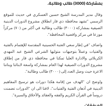
بمشاركة (3000) طالب وطالبة.
وقال مدير المدرسة الشيخ حسين العسكري في حديث للموقع
الرسمي "تشهد محافظة ذي قار انطلاق مشروع الدورات الدينية
الصيفية بمشاركة (٣٠٠٠) طالب وطالبة في أكثر من (٧٠) مركزاً
موزعا في مركز واقضية المحافظة".
واضاف "في إطار سعي العتبة الحسينية المقدسة للإهتمام بالفتية
والفتيات وعملاً بتوجيهات متوليها الشرعي الشيخ عبد المهدي
الكربلائي والادارة العليا تمكنا في محافظة ذي قار من إطلاق
مشروع الدورات الصيفية لهذا العام بمشاركة واسعة لابنائنا وبناتنا
الاعزة حيث وصل العدد إلى (٣٠٠٠) طالب وطالبة".
واوضح ان "الهدف من إقامة هكذا دورات هو ترسيخ المفاهيم
الدينية في أذهان الفتية والفتيات"، لافتا الى ان "الدورات تضمنت
دروساً في القرآن الكريم والفقه والعقائد والأخلاق والسيرة".
المرفقات