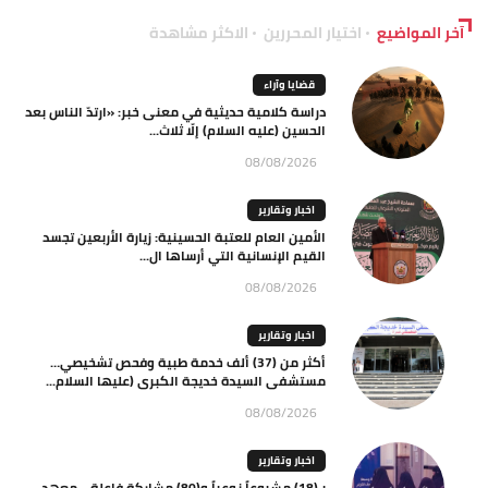
آخر المواضيع
اختيار المحررين
الاكثر مشاهدة
قضايا وآراء
دراسة كلامية حديثية في معنى خبر: «ارتدّ الناس بعد
الحسين (عليه السلام) إلّا ثلاث...
08/08/2026
اخبار وتقارير
الأمين العام للعتبة الحسينية: زيارة الأربعين تجسد
القيم الإنسانية التي أرساها ال...
08/08/2026
اخبار وتقارير
أكثر من (37) ألف خدمة طبية وفحص تشخيصي…
مستشفى السيدة خديجة الكبرى (عليها السلام...
08/08/2026
اخبار وتقارير
بـ(18) مشروعاً نوعياً و(80) مشاركة فاعلة… معهد