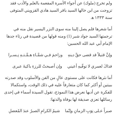
ولم تخرج (ملوك) عن أجواء الأسرة المفعمة بالعلم والأدب فقد
تزوجت من ابن خالها السيد باقر السيد هادي القزويني المتوفى
سنة ١٣٣٣ ه‍.
أما شعرها فلم يصل إلينا منه سوى النزر اليسير نقل منه في
ترجمتها السيد جواد شبر (1) ومنه قولها من قصيدة في رثاء جدها
الإمام أبي عبد الله الحسين:
وإنَّ قتيلاً قد قضى حقَّ دينهِ وزاحمَ فـي شمَّـاءِ هـمَّـتـهِ نِـسـرا
فذاكَ لعمري لا توفّيهِ أعيني وإن أصبحتْ للرزءِ باكيةَ عبرى
أما نثرها فكانت على مستوى عالٍ من الفن والأسلوب وقد صدرته
ببيتين أو أكثر كما كان متعارفاً عليه في ذلك الوقت، واستكمالا
للفكرة عن أدبها نعرض هذا النموذج، تقول السيدة أسماء في إحدى
رسائلها تعزي صديقة لها بوفاة والدتها:
صبراً عـلى نِوَبِ الزمانِ وإنّما شيمُ الكرامِ الصبرُ عندَ المُعضلِ