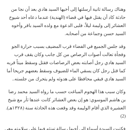
وهناك رسالة ثانية أرسلتها إلى أخيها السيد هادي بعد أن نجا من
حادثة كاد أن يقتل فيها في قضاء (الهندية) عندما دعاه أحد شيوخ
العشائر إلى وليمة ليلاً، فلبى الدعوة مع ولده السيد باقر وأخوه
السيد حسن وجماعة من أصحابه.
وقد جلس الجميع في الفضاء قرب المضيف بسبب حرارة الجو
وفجأة تعالت أصوات الرصاص من كل جانب وكان يقف قرب
السيد هادي رجل أصابته بعض الرصاصات فقتل وسقط ميتاً قربه
كما قتل رجل كان يسقي الماء للضيوف وسقط بعضهم جريحا أما
السيد هادي فبقي محافظا على هدوئه ولم يتحرك من جلسته..
وكان سبب هذا الهجوم المباغت حسب ما رواه السيد محمد رضا
بن هاشم الموسوي: هو إن بعض العشائر كانت عندها ثأر مع شيخ
العشيرة الذي أقام الوليمة وقد وقعت هذه الحادثة سنة (١٣٢٨هـ‍).
(2)
فكتبت السيدة أسماء إلى أخيها رسالة تهنئه فيها على سلامته وهي