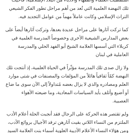
تلك النهضة العلمية التي تُعد من أهم مراحل تطور الفكر الشيعي
التراث الإسلامي وكانت عاملاً مهماً من عوامل التجديد فيه.
كما تركت آثارها على مراحل عديدة بعدها، وتركت آثارها أيضاً على
بعض المدارس الشيعية الأخرى وخصوصاً المدرسة العلمية في
كربلاء التي أسسها العلامة الشيخ أبو الفهد الحلي والمدرسة
العاملية في لبنان
ولا زال صدى تلك المدرسة مؤثّراً في الحياة العلمية، إذ أنتجت تلك
النهضة كمّاً ثقافياً هائلاً من المؤلفات والمصنفات في شتى موارد
العلم ومصادره والذي لا يزال بعضه مُتداولاً إلى الآن سوى ما ضاع
أو أضيع وأتلف بأيد السياسات المعادية، وما ضيعته الأهواء
العصبية.
ولم تقتصر هذه الحركة على الرجال فقد أنجبت الحلة أعلام الأدب
الملتزم من النساء اللاتي بقيت آثارهن ترفد الأجيال بروائع الأدب،
ومن هؤلاء النساء الأعلام الأديبة العلوية أسماء بنت العلامة السيد