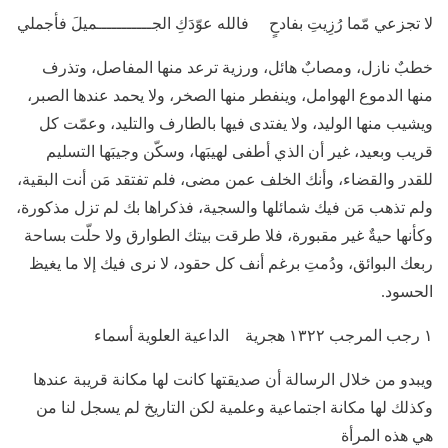
لا تجزعي مّما رُزِيتِ بفادحٍ فالله عوّدَكِ الجـــــــــــميلَ فأجملي
خطبٌ نازل، ومصابٌ هائل، ورزية ترعد منها المفاصل، وتذرف
منها الدموع الهوامل، وينفطر منها الصخر، ولا يحمد عندها الصبر،
ويشيب منها الوليد، ولا يفتدى فيها بالطارف والتليد، وعمّت كل
قريب وبعيد، غير أن الذي أطفى لهيبَها، وسكّن وجيبَها التسليم
للقدر والقضاء، وأنك الخلف عمن مضى، فلم تفتقد مَن أنت البقية،
ولم تذهب مَن فيك شمائلها والسجية، فذكراها بك لم تزل مذكورة،
وكأنها حيةٌ غير مقبورة، فلا طرقت بيتك الطوارق ولا حلّت بساحة
ربعك البوائق، ودُمتِ برغم أنف كل حقود، لا نرى فيك إلا ما يغيظ
الحسود.
١ رجب المرجب ١٣٢٢ هجرية الداعية العلوية أسماء
ويبدو من خلال الرسالة أن صديقتها كانت لها مكانة قريبة عندها
وكذلك لها مكانة اجتماعية وعلمية لكن التاريخ لم يسجل لنا من
هي هذه المرأة