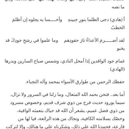
ما نصه
أ (هادي) دجى الظلما بنورِ جبينهِ وأحــــسا به يجلوه إن أظلمَ
الخطبُ
لقد أضـــــرمَ الأعداءُ نارَ حقودِهم وما علموا في رشحِ جودِكَ قد
يخبو
غمام جود الواقدين إذا أمحل النادي، وشمس صباح السارين وبدرها
(الهادي)
حفظك الرحمن من طوارق الأسواء بمحمد وآله النجباء.
أما بعد.. فنحن بحمد الله المتعال، وما زلنا في السرور ولا نزال،
سيما بورود حديث فرح من ذوي شرف قديم، وخصوص مسرود
من ذوي فضل عميم، يشعر أن الله قد حياك بنعمته الوافية،
وخصّك بسلامته الكافية، ونجاك من هذه الرائعة، فيا لها من
قارعة، فحمدنا الله على ذلك، وشكرناه على ما هنالك، وإلا لتركت