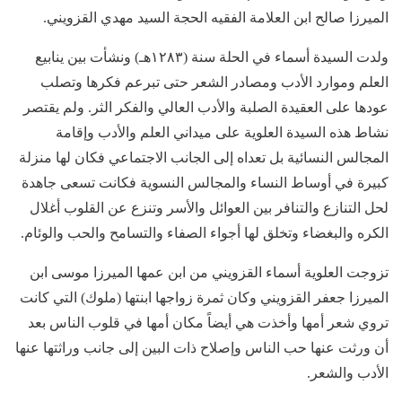
الميرزا صالح ابن العلامة الفقيه الحجة السيد مهدي القزويني.
ولدت السيدة أسماء في الحلة سنة (١٢٨٣ه‍ـ) ونشأت بين ينابيع
العلم وموارد الأدب ومصادر الشعر حتى تبرعم فكرها وتصلب
عودها على العقيدة الصلبة والأدب العالي والفكر الثر. ولم يقتصر
نشاط هذه السيدة العلوية على ميداني العلم والأدب وإقامة
المجالس النسائية بل تعداه إلى الجانب الاجتماعي فكان لها منزلة
كبيرة في أوساط النساء والمجالس النسوية فكانت تسعى جاهدة
لحل التنازع والتنافر بين العوائل والأسر وتنزع عن القلوب أغلال
الكره والبغضاء وتخلق لها أجواء الصفاء والتسامح والحب والوئام.
تزوجت العلوية أسماء القزويني من ابن عمها الميرزا موسى ابن
الميرزا جعفر القزويني وكان ثمرة زواجها ابنتها (ملوك) التي كانت
تروي شعر أمها وأخذت هي أيضاً مكان أمها في قلوب الناس بعد
أن ورثت عنها حب الناس وإصلاح ذات البين إلى جانب وراثتها عنها
الأدب والشعر.