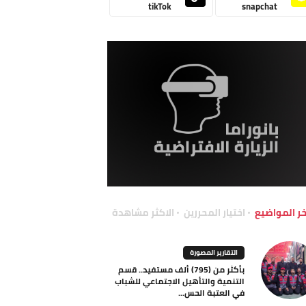
tikTok
snapchat
خر المواضيع
اختيار المحررين
الاكثر مشاهدة
التقارير المصورة
بأكثر من (795) ألف مستفيد.. قسم
التنمية والتأهيل الاجتماعي للشباب
في العتبة الحس...