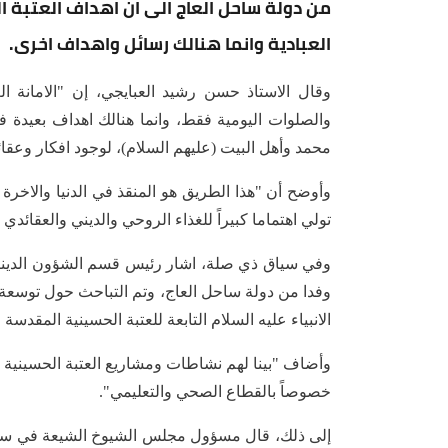
من دولة ساحل العاج الى ان اهداف العتبة 
العبادية وانما هنالك رسائل واهداف اخرى.
وقال الاستاذ حسن رشيد العبايجي، إن "الامانة ال
والصلوات اليومية فقط، وانما هنالك اهداف بعيدة ف
محمد وأهل البيت (عليهم السلام)، لوجود افكار وعقائ
وأوضح أن "هذا الطريق هو المنقذ في الدنيا والاخرة و
تولي اهتماما كبيراً للغذاء الروحي والديني والعقائدي
وفي سياق ذي صلة، اشار رئيس قسم الشؤون الدينية 
وفدا من دولة ساحل العاج، وتم التباحث حول توسعة
الانبياء عليه السلام التابعة للعتبة الحسينية المقدسة
وأضاف "بينا لهم نشاطات ومشاريع العتبة الحسينية 
خصوصاً بالقطاع الصحي والتعليمي".
إلى ذلك، قال مسؤول مجلس الشيوخ الشيعة في ساحل