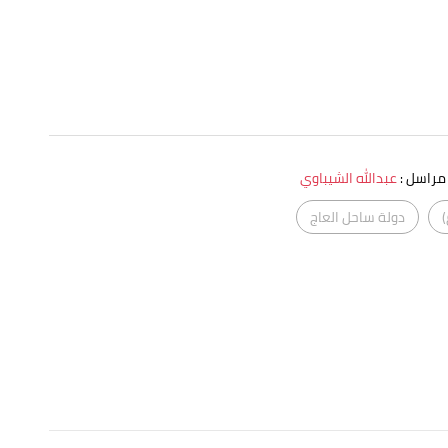
راسل
:
عبدالله الشيباوي
)
دولة ساحل العاج