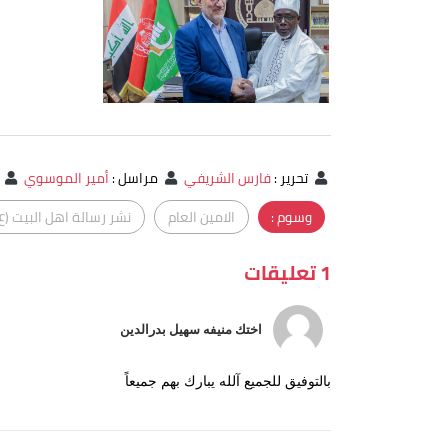
تحرير
:
فارس الشريفي
مراسل
:
أمير الموسوي
م
وسوم :
الامين العام
نشر رسالة اهل البيت (ع
1 تعليقات
اختك منيفه سهيل بدرالدين
بالتوفيق للجميع آلله يبارك بهم جميعاً