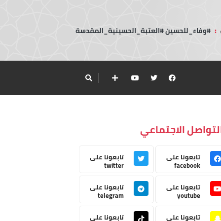
:
#وفاء_للحسين #العتبة_الحسينية_المقدسة
لتواصل الاجتماعي
تابعونا على
تابعونا على
twitter
facebook
تابعونا على
تابعونا على
telegram
youtube
تابعونا على
تابعونا على