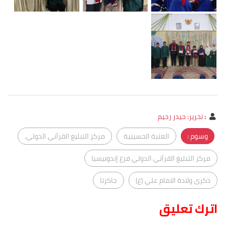
:
تحرير: حيدر رحيم
وسوم :
العتبة الحسينية
مركز التبليغ القرآني الدولي.
مركز التبليغ القرآني الدولي فرع إندونيسيا
ذكرى ولادة الامام علي (ع)
جاكرتا
اترك تعليق