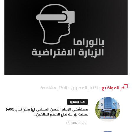
آخر المواضيع
اختيار المحررين
الاكثر مشاهدة
اخبار وتقارير
مستشفى الإمام الحسن المجتبى (ع) يعلن نجاح (400)
عملية لزراعة نخاع العظم للبالغين...
09/08/2026