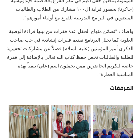
الميمونة بتنظيم حفل أقيم في مقر الفرع بالعاصمة الإندونيسية
(جاكرتا) بحضور قرابة ال١٠٠ مشارك من الطلاب والطالبات
المنضوين في البرامج التدريبية للفرع مع أولياء أمورهم".
وأضاف "تضمّن منهاج الحفل عدة فقرات من بينها قراءة الوصية
العلوية كما تخلل البرنامج تقديم فقرات إنشادية في حب صاحب
الذكرى أمير المؤمنين (عليه السلام) فضلاً عن مشاركات تحفيزية
للطلبة والطالبات تخص حفظ كتاب الله تعالى بالإضافة إلى فقرة
خاصة لتكريم الحاضرين ممن يحملون اسم (علي) تيمناً بهذه
المناسبة العطرة".
المرفقات