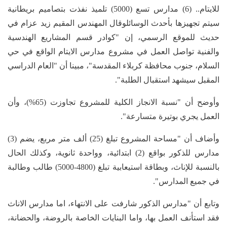
للايتام.. (6) مدارس تسع (5000) تلميذ نفذت بتصاميم بريطانية
سيتم تجهيزها بأحدث الوسائلوقال المهندس المقيم زيد عزام في
حديث للموقع الرسمي، إن "كوادر قسم المشاريع الهندسية
والفنية تواصل العمل في مشروع مدارس الايتام الواقع في حي
السلام، جنوب محافظة كربلاء المقدسة"، مبينا أن "العام الدراسي
المقبل سيشهد استقبال الطلبة".
وأوضح أن "نسبة الانجاز الكلية للمشروع تجاوزت (65%)، وأن
العمل يجري بوتيرة متسارعة".
وأضاف أن "مساحة المشروع تبلغ (25) ألف متر مربع، يضم (3)
مدارس للذكور بواقع (2) ابتدائية، وواحدة ثانوية، وكذلك الحال
بالنسبة للإناث، وبطاقة استيعابية تبلغ (4800-5000) طالب وطالبة
في جميع المدارس".
وتابع أن "مدارس الذكور شارفت على الانتهاء، اما مدارس الاناث
فقد استأنف العمل بها، واما البنايات الخاصة بالروضة، والحضانة،