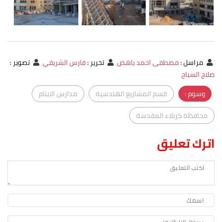
مراسل
:
مصطفى احمد باهض
تحرير
:
فارس الشريفي
تصوير
:
صلاح السباح
وسوم :
قسم المشاريع الهندسية
مدارس الايتام
محافظة كربلاء المقدسة
اترك تعليق