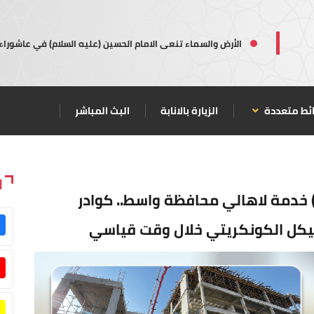
الأرض والسماء تنعى الامام الحسين (عليه السلام) في عاشوراء
ئط متعددة
الزيارة بالانابة
البث المباشر
ا
ستشفى للولادة بمساحة (1700م2) خدمة لاهالي محافظة واسط.. كوادر
لهيكل الكونكريتي خلال وقت قياسي