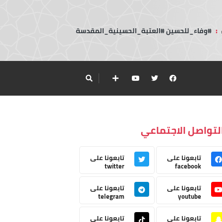
:
#وفاء_للحسين #العتبة_الحسينية_المقدسة
لتواصل الاجتماعي
تابعونا على
تابعونا على
twitter
facebook
تابعونا على
تابعونا على
telegram
youtube
تابعونا على
تابعونا على