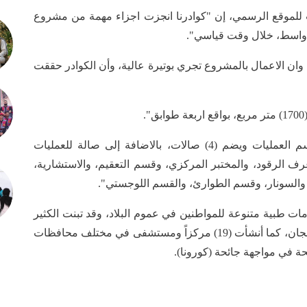
لموقع الرسمي، إن "كوادرنا انجزت اجزاء مهمة من مشروع
 واسط، خلال وقت قياسي".
، وان الاعمال بالمشروع تجري بوتيرة عالية، وأن الكوادر حققت
وتابع أن "المستشفى يحتوي على عدة اقسام (قسم العمليات ويضم (4) صالات، بالاضافة إلى صالة للعمليات
رف الرقود، والمختبر المركزي، وقسم التعقيم، والاستشارية،
 والسونار، وقسم الطوارئ، والقسم اللوجستي".
ات طبية متنوعة للمواطنين في عموم البلاد، وقد تبنت الكثير
من المشاريع الطبية والصحية التي تقدم خدماتها بالمجان، كما أنشأت (19) مركزاً ومستشفى في مختلف محافظات
ة في مواجهة جائحة (كورونا).