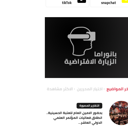
tikTok
snapchat
خر المواضيع
اختيار المحررين
الاكثر مشاهدة
التقارير المصورة
بحضور الامين العام للعتبة الحسينية..
انطلاق فعاليات المؤتمر العلمي
الدولي العاشر...