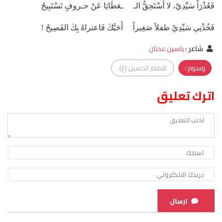
فَعُذْرَاً سَيِّدِيْ، لا أَسْتَحِقُّ الـ ـعَطَايَا عَنْ حـروفٍ تَسْتَبِيحُ
فَخُذْنِي سَيِّدِيْ طفلاً صَغِيراً أَحَبَّكَ فَاعتراهُ بِكَ الفَصِيحُ !
شاعر
:
ياسين عدنان
وسوم :
الامام الحسين (ع).
اترك تعليق
ارسال