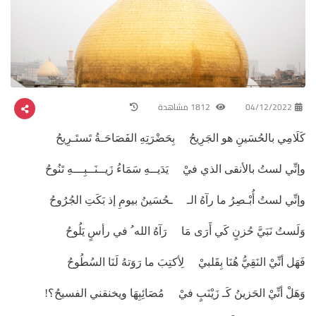
04/12/2022
1812 مشاهدة
كَلَامِي بالحُسَينِ هو الجَرِيحُ بِحَضْرَتِهِ الفَصَاحَـةُ تَستَـرِيحُ
وإنِّي لستُ بالأنقى الذي فيْ يَدَيــهِ سَمَاءُ زَيــنَــبِـــهِ تَنُوحُ
وإنِّي لستُ أُبْـصِرُ ما رآهُ الـ ـحُسَينُ بيومِ إذ بَكَتِ الجُرُوحُ
وَلَستُ نَبَيَّ حُزنٍ كَي أَرَى مَا رَآهُ الله ُ في رأسٍ يَلُوحُ
فَهَل أنِّيْ النَقِيُّ هُنَا بِقَلبيْ لِأكتِبَ ما رَوَتهُ لَنَا السُطُوحُ
وَهَلْ أنِّيْ الحَزينُ كَـ زَيْنَبٍ فيْ مُصَائِبِهَا ويخنقني الفسيحُ؟!