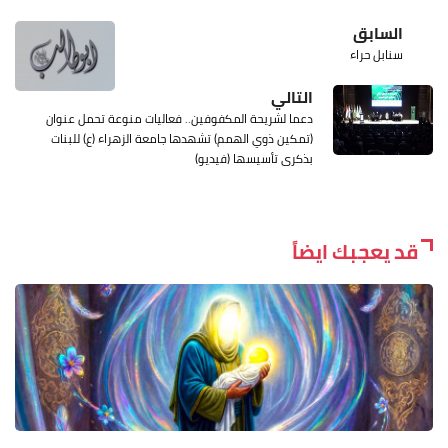
السابق
سنابل حراء
التالي
دعما لشريحة المكفوفين.. فعاليات منوعة تحمل عنوان
(تمكين ذوي الهمم) تشهدها جامعة الزهراء (ع) للبنات
بذكرى تأسيسها (فيديو)
قد يعجبك ايضاً