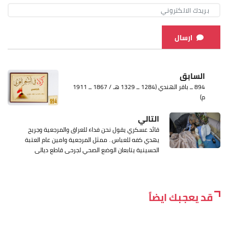
ارسال
السابق
894 ــ باقر الهندي (1284 ــ 1329 هـ / 1867 ــ 1911
م)
التالي
قائد عسكري يقول نحن فداء للعراق والمرجعية وجريح
يهدي كفه للعباس.. ممثل المرجعية وامين عام العتبة
الحسينية يتابعان الوضع الصحي لجرحى قاطع ديالى
قد يعجبك ايضاً