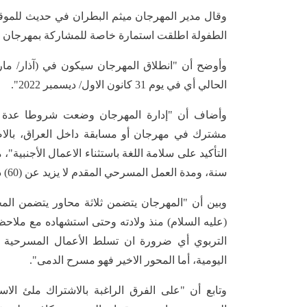
وقال مدير المهرجان ميثم البطران في حديث للموقع
الطفولة اطلقت استمارة خاصة للمشاركة بمهرجان ال
الحالي أي في يوم 31 كانون الاول/ ديسمبر 2022".
وأضاف أن "إدارة المهرجان وضعت شروطا عدة ل
مشترك في مهرجان أو مسابقة داخل العراق، بالاضا
سنة، ومدة العمل المسرحي المقدم لا يزيد عن (60) دقيقة، ولا يقل عن (30) دقيقة".
وبين أن "المهرجان يتضمن ثلاثة محاور يتضمن المح
(عليه السلام) منذ ولادته وحتى استشهاده مع ملاحظة 
التربوي أي ضرورة ان تسلط الأعمال المسرحية الضو
اليومية، أما المحور الاخير فهو مسرح الدمى".
وتابع أن "على الفرق الراغبة بالاشتراك ملئ الاس