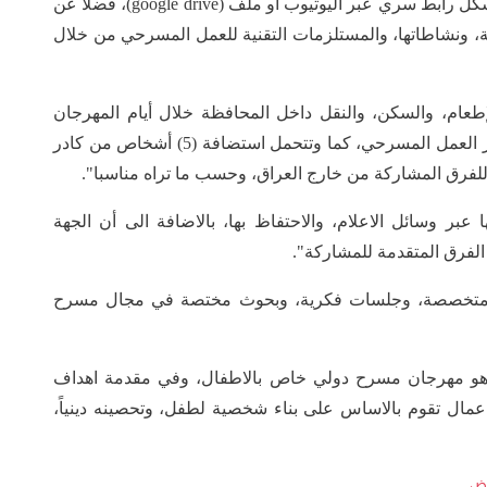
المسرحي بعناصره، وتقنياته المسرحية كافة، على شكل رابط سري عبر اليوتيوب او ملف (google drive)، فضلا عن
 ونشاطاتها، والمستلزمات التقنية للعمل المسرحي من خلال
إطعام، والسكن، والنقل داخل المحافظة خلال أيام المهرجان
فقط، وتتحمل الجهة استضافة (10) أشخاص من كادر العمل المسرحي، كما وتتحمل استضافة (5) أشخاص من كادر
فرق المشاركة من خارج العراق، وحسب ما تراه مناسبا".
عبر وسائل الاعلام، والاحتفاظ بها، بالاضافة الى أن الجهة
لفرق المتقدمة للمشاركة".
 "المهرجان سيشهد انعقاد (5) ورش متخصصة، وجلسات فكرية، وبحوث مختصة في مجال مسرح
هو مهرجان مسرح دولي خاص بالاطفال، وفي مقدمة اهداف
مال تقوم بالاساس على بناء شخصية لطفل، وتحصينه دينياً،
ض