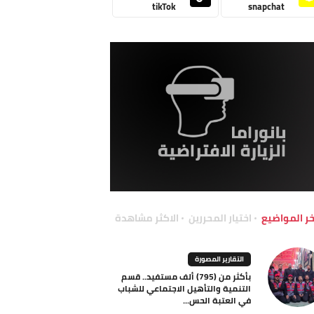
tikTok
snapchat
خر المواضيع
اختيار المحررين
الاكثر مشاهدة
التقارير المصورة
بأكثر من (795) ألف مستفيد.. قسم
التنمية والتأهيل الاجتماعي للشباب
في العتبة الحس...