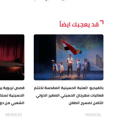
قد يعجبك ايضاً
بالفيديو: العتبة الحسينية المقدسة تختتم
قصص تربوية يرو
فعاليات مهرجان الحسيني الصغير الدولي
الحسينية تستض
الثامن لمسرح الطفل
الشعبي من دول 
05/03/22
10/03/24