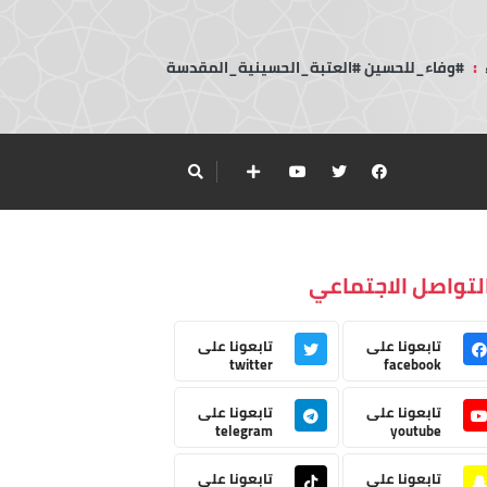
:
#وفاء_للحسين #العتبة_الحسينية_المقدسة
لتواصل الاجتماعي
تابعونا على
تابعونا على
twitter
facebook
تابعونا على
تابعونا على
telegram
youtube
تابعونا على
تابعونا على