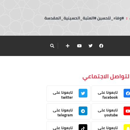
:
#وفاء_للحسين #العتبة_الحسينية_المقدسة
لتواصل الاجتماعي
تابعونا على
تابعونا على
twitter
facebook
تابعونا على
تابعونا على
telegram
youtube
تابعونا على
تابعونا على