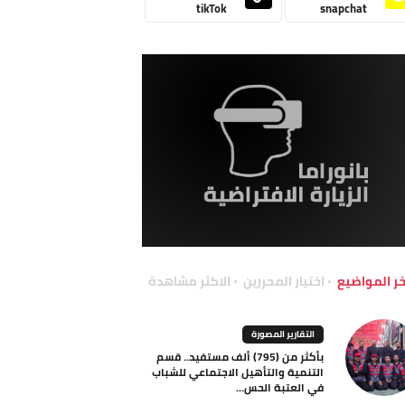
tikTok
snapchat
خر المواضيع
اختيار المحررين
الاكثر مشاهدة
التقارير المصورة
بأكثر من (795) ألف مستفيد.. قسم
التنمية والتأهيل الاجتماعي للشباب
في العتبة الحس...