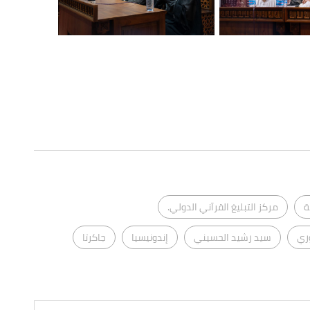
ة
مركز التبليغ القرآني الدولي.
ري
سيد رشيد الحسيني
إندونيسيا
جاكرتا