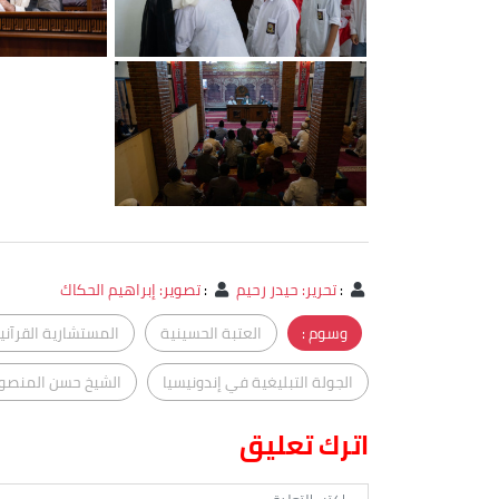
:
تحرير: حيدر رحيم
:
تصوير: إبراهيم الحكاك
وسوم :
العتبة الحسينية
المستشارية القرآني
الجولة التبليغية في إندونيسيا
الشيخ حسن المنصو
اترك تعليق