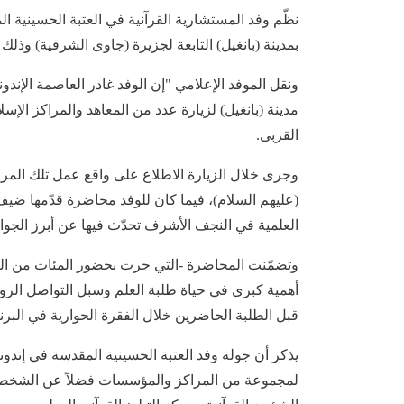
نظّم وفد المستشارية القرآنية في العتبة الحسينية ا
بمدينة (بانغيل) التابعة لجزيرة (جاوى الشرقية) وذلك 
ونقل الموفد الإعلامي "إن الوفد غادر العاصمة الإندو
مدينة (بانغيل) لزيارة عدد من المعاهد والمراكز الإس
القربى.
وجرى خلال الزيارة الاطلاع على واقع عمل تلك المراكز
(عليهم السلام)، فيما كان للوفد محاضرة قدّمها ضيف
العلمية في النجف الأشرف تحدّث فيها عن أبرز الجوانب
وتضمّنت المحاضرة -التي جرت بحضور المئات من الطل
أهمية كبرى في حياة طلبة العلم وسبل التواصل الر
قبل الطلبة الحاضرين خلال الفقرة الحوارية في البرن
يذكر أن جولة وفد العتبة الحسينية المقدسة في إندوني
لمجموعة من المراكز والمؤسسات فضلاً عن الشخصيات