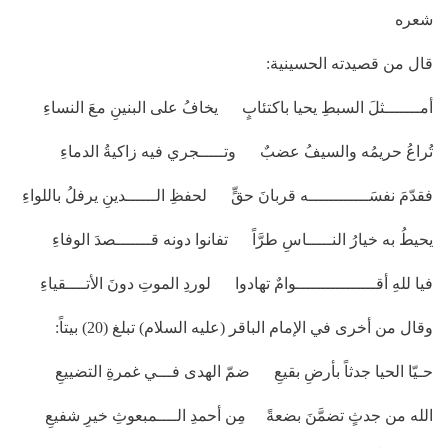
شعره
قال من قصيدته الحسينية:
أمـــــــثلَ السبطِ يحيا باكتئابٍ يخافُ على البنينِ معَ النساءِ
تُراعُ حريمُه والسيفُ عضبٌ وتـــــجري فيه زاكيةُ الدماءِ
فقدّمَ نفسَــــــــــــه قربانَ حقٍّ لحفظِ الــــــدينِ يرفلُ باللواءِ
يحيطُ به خيارُ النـــــاسِ طرَّاً تفانوا دونه قـــــــصدَ الوفاءِ
فيا للهِ أقــــــــــــــــوامٌ تهادوا لوردِ الموتِ دونَ الأتــــقياءِ
وقال من أخرى في الإمام الباقر (عليه السلام) تبلغ (20) بيتاً:
حـيّا الحيا جدثاً بأرضِ بقيعِ ضمّ الهدى فـــي غمرةِ التضييعِ
الله من جدثٍ تضمَّنَ بضعةً مِن أحمدِ الــــمبعوثِ خيرِ شفيعِ