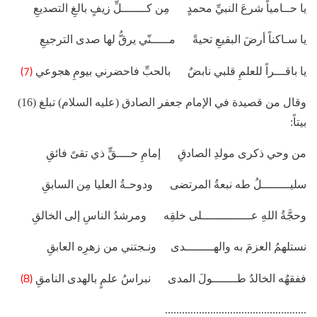
يا حــامياً شرعَ النبيِّ محمدٍ مِن كـــــــلِّ زيفٍ بالغِ التصديعِ
يا سـاكناً أرضَ البقيعِ تحيةً مـــــنّي يرقُّ لها صدى الترجيعِ
(7)
يا باقـــراً للعلمِ قلبي نابضٌ بالحبِّ فاحضرني بيومِ هجوعي
وقال من قصيدة في الإمام جعفر الصادق (عليه السلام) تبلغ (16)
بيتاً:
من وحي ذكرى مولدِ الصادقِ إمامِ حــــقٍّ ذي تقىً فائقِ
سليــــــــلُ طه نبعةُ المرتضى ودوحـةُ العليا مِن السابقِ
وحجَّةُ اللهِ عــــــــــــــلى خلقِه ومرشدُ الناسِ إلى الخالقِ
نستلهمُ العزمَ به والهــــــــدى ونـجتني من زهرِه العابقِ
(8)
ففقهُه الخالدُ طـــــــولَ المدى نبراسُ علمٍ بالهدى النامقِ
..................................................