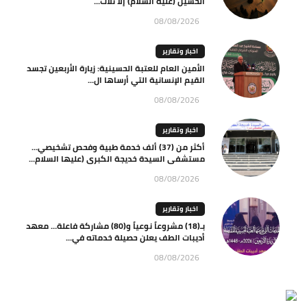
الحسين (عليه السلام) إلّا ثلاث...
08/08/2026
اخبار وتقارير
الأمين العام للعتبة الحسينية: زيارة الأربعين تجسد
القيم الإنسانية التي أرساها ال...
08/08/2026
اخبار وتقارير
أكثر من (37) ألف خدمة طبية وفحص تشخيصي…
مستشفى السيدة خديجة الكبرى (عليها السلام...
08/08/2026
اخبار وتقارير
بـ(18) مشروعاً نوعياً و(80) مشاركة فاعلة… معهد
أديبات الطف يعلن حصيلة خدماته في...
08/08/2026