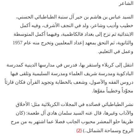
الشاعر
السيد عباس بن هاشم بن حير آل سنبة الطباطبائي الحسني،
خطيب وأديب وشاعر، ولد في النجف الأشرف، وفيه أكمل
الابتدائية ثم نزح إلى بغداد فالكاظمية، وفيهما أكمل المتوسطة
والثانوية، ثم التحق بمعهد إعداد المعلمين وتخرج منه عام 1957
وعمل في التعليم.
انتقل إلى كربلاء واستقر بها، فدرس في مدارسها الدينية كمدرسة
البادكوبة ومدرسة شريف العلماء ومدرسة السليمية وتلقى فيها
دروس الفقه والأصول، وشغف بالخطابة وتجويد القرآن فكان قارئاً
مجوِّداً وخطيباً مفوَّها.
نشر الطباطبائي قصائده في المجلات الكربلائية مثل: الأخلاق
والآداب وغيرها، قال عنه السيد سلمان هادي آل طعمة: (كان
ظريفا حلو المعشر محبوب الجانب فضلا عما اشتهر به من مرح
(2)
الروح وسماحة الشمائل..)