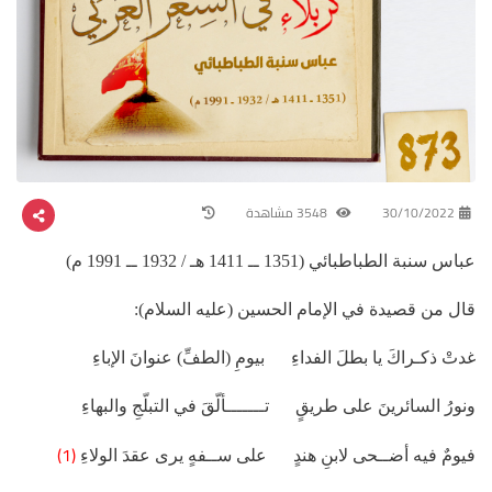
30/10/2022
3548 مشاهدة
عباس سنبة الطباطبائي (1351 ــ 1411 هـ / 1932 ــ 1991 م)
قال من قصيدة في الإمام الحسين (عليه السلام):
غدتْ ذكـراكَ يا بطلَ الفداءِ بيومِ (الطفِّ) عنوانَ الإباءِ
ونورُ السائرينَ على طريقٍ تـــــــألّقَ في التبلّجِ والبهاءِ
(1)
فيومٌ فيه أضــحى لابنِ هندٍ على ســفهٍ يرى عقدَ الولاءِ