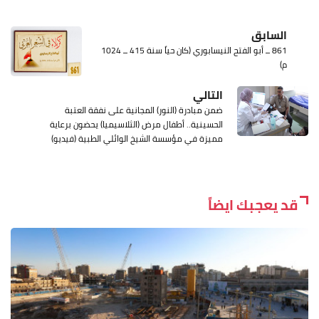
السابق
861 ــ أبو الفتح النيسابوري (كان حياً سنة 415 ــ 1024
م)
التالي
ضمن مبادرة (النور) المجانية على نفقة العتبة
الحسينية.. أطفال مرض (الثلاسيميا) يحضون برعاية
مميزة في مؤسسة الشيخ الوائلي الطبية (فيديو)
قد يعجبك ايضاً