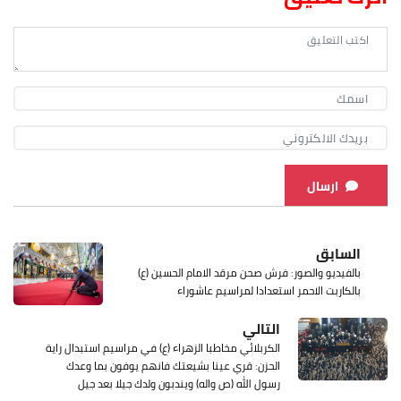
ارسال
السابق
بالفيديو والصور: فرش صحن مرقد الامام الحسين (ع)
بالكاربت الاحمر استعدادا لمراسيم عاشوراء
التالي
الكربلائي مخاطبا الزهراء (ع) في مراسيم استبدال راية
الحزن: قري عينا بشيعتك فانهم يوفون بما وعدك
رسول الله (ص واله) ويندبون ولدك جيلا بعد جيل