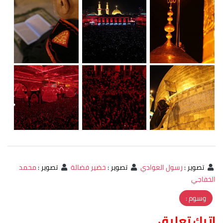
تصوير
:
رسول العوادي
تصوير
:
خضير فضالة
تصوير
:
محمد
الخفاجي
وسوم :
اترك تعليق