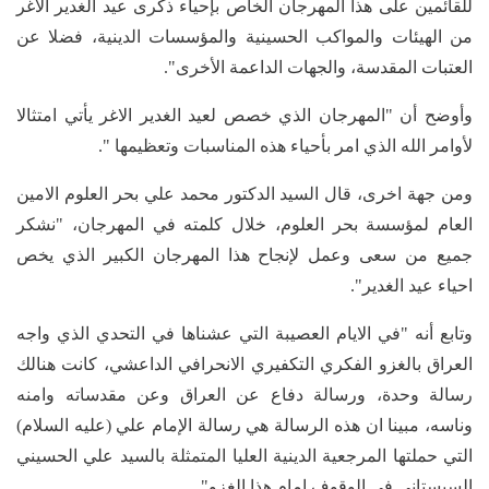
للقائمين على هذا المهرجان الخاص بإحياء ذكرى عيد الغدير الاغر
من الهيئات والمواكب الحسينية والمؤسسات الدينية، فضلا عن
العتبات المقدسة، والجهات الداعمة الأخرى".
وأوضح أن "المهرجان الذي خصص لعيد الغدير الاغر يأتي امتثالا
لأوامر الله الذي امر بأحياء هذه المناسبات وتعظيمها ".
ومن جهة اخرى، قال السيد الدكتور محمد علي بحر العلوم الامين
العام لمؤسسة بحر العلوم، خلال كلمته في المهرجان، "نشكر
جميع من سعى وعمل لإنجاح هذا المهرجان الكبير الذي يخص
احياء عيد الغدير".
وتابع أنه "في الايام العصيبة التي عشناها في التحدي الذي واجه
العراق بالغزو الفكري التكفيري الانحرافي الداعشي، كانت هنالك
رسالة وحدة، ورسالة دفاع عن العراق وعن مقدساته وامنه
وناسه، مبينا ان هذه الرسالة هي رسالة الإمام علي (عليه السلام)
التي حملتها المرجعية الدينية العليا المتمثلة بالسيد علي الحسيني
السيستاني في الوقوف امام هذا الغزو".