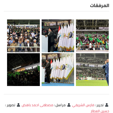
المرفقات
تحرير
:
فارس الشريفي
مراسل
:
مصطفى احمد باهض
تصوير
:
حسين العطار