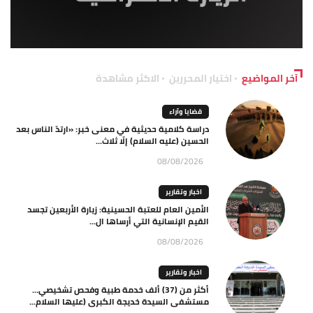
آخر المواضيع
اختيار المحررين
الاكثر مشاهدة
قضايا وآراء
دراسة كلامية حديثية في معنى خبر: «ارتدّ الناس بعد
الحسين (عليه السلام) إلّا ثلاث...
08/08/2026
اخبار وتقارير
الأمين العام للعتبة الحسينية: زيارة الأربعين تجسد
القيم الإنسانية التي أرساها ال...
08/08/2026
اخبار وتقارير
أكثر من (37) ألف خدمة طبية وفحص تشخيصي…
مستشفى السيدة خديجة الكبرى (عليها السلام...