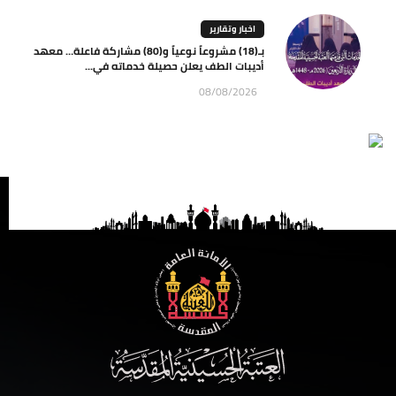
اخبار وتقارير
بـ(18) مشروعاً نوعياً و(80) مشاركة فاعلة… معهد
أديبات الطف يعلن حصيلة خدماته في...
08/08/2026