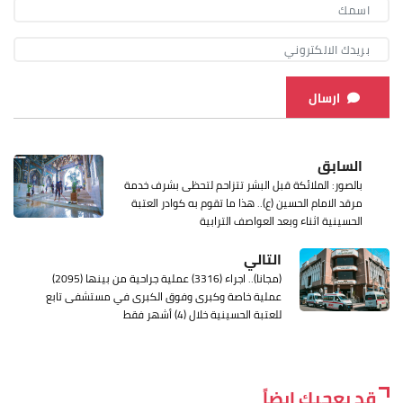
ارسال
السابق
بالصور: الملائكة قبل البشر تتزاحم لتحظى بشرف خدمة
مرقد الامام الحسين (ع).. هذا ما تقوم به كوادر العتبة
الحسينية اثناء وبعد العواصف الترابية
التالي
(مجانا).. اجراء (3316) عملية جراحية من بينها (2095)
عملية خاصة وكبرى وفوق الكبرى في مستشفى تابع
للعتبة الحسينية خلال (4) أشهر فقط
قد يعجبك ايضاً