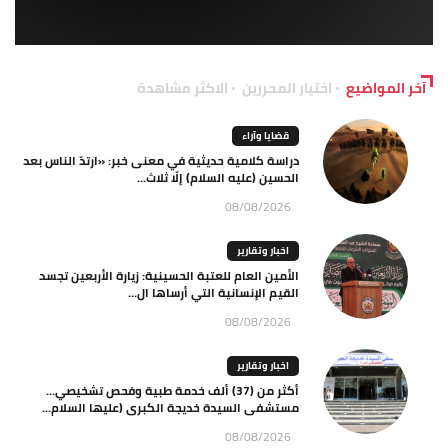
آخر المواضيع
اختيار المحررين
الاكثر مشاهدة
قضايا وآراء
دراسة كلامية حديثية في معنى خبر: «ارتدّ الناس بعد
الحسين (عليه السلام) إلّا ثلاث...
08/08/2026
اخبار وتقارير
الأمين العام للعتبة الحسينية: زيارة الأربعين تجسد
القيم الإنسانية التي أرساها ال...
08/08/2026
اخبار وتقارير
أكثر من (37) ألف خدمة طبية وفحص تشخيصي…
مستشفى السيدة خديجة الكبرى (عليها السلام...
08/08/2026