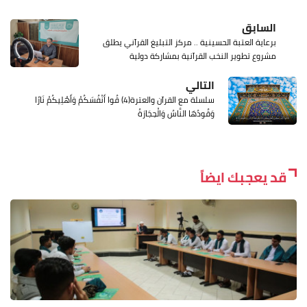
السابق
برعاية العتبة الحسينية .. مركز التبليغ القرآني يطلق
مشروع تطوير النخب القرآنية بمشاركة دولية
التالي
سلسلة مع القرآن والعترة(4) قُوا أَنْفُسَكُمْ وَأَهْلِيكُمْ نَارًا
وَقُودُهَا النَّاسُ وَالْحِجَارَةُ
قد يعجبك ايضاً