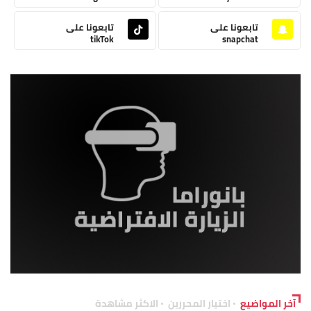
تابعونا على
تابعونا على
tikTok
snapchat
آخر المواضيع
اختيار المحررين
الاكثر مشاهدة