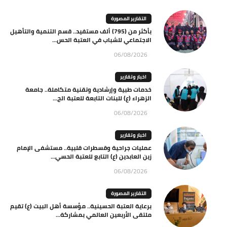
التقارير المصورة
بأكثر من (795) ألف مستفيد.. قسم التنمية والتأهيل
الاجتماعي للشباب في العتبة الحس...
06/08/2026
اخبار وتقارير
خدمات طبية وإرشادية وتقنية متكاملة.. جامعة
الزهراء (ع) للبنات التابعة للعتبة الح...
06/08/2026
اخبار وتقارير
عمليات جراحية وقسطرات قلبية.. مستشفى الإمام
زين العابدين (ع) التابع للعتبة الحسي...
06/08/2026
التقارير المصورة
برعاية العتبة الحسينية.. مؤسسة أهل البيت (ع) تقيم
ملتقى الأربعين العالمي بمشاركة...