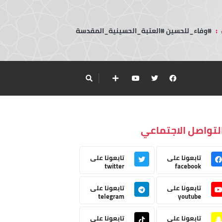
:
#وفاء_للحسين #العتبة_الحسينية_المقدسة
لتواصل الاجتماعي
تابعونا على
تابعونا على
twitter
facebook
تابعونا على
تابعونا على
telegram
youtube
تابعونا على
تابعونا على