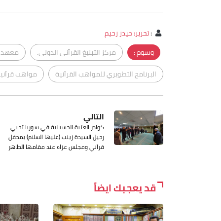
:
تحرير: حيدر رحيم
وسوم :
مركز التبليغ القرآني الدولي.
معهد آي
البرنامج التطويري للمواهب القرآنية
مواهب قرآني
التالي
كوادر العتبة الحسينية في سوريا تحيي
رحيل السيدة زينب (عليها السلام) بمحفل
قرآني ومجلس عزاء عند مقامها الطاهر
قد يعجبك ايضاً