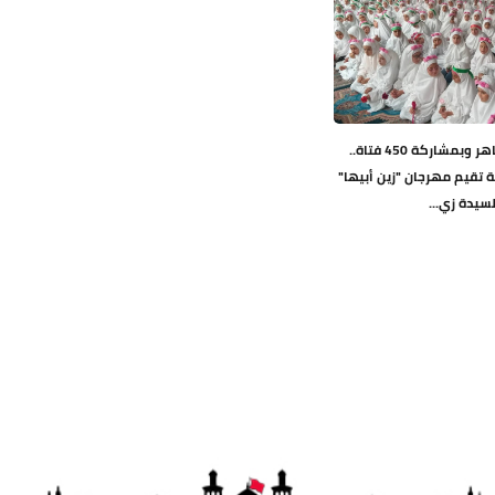
عند حرمها الطاهر وبمشاركة 450 فتاة..
ة تقيم مهرجان "زين أبيها"
لسيدة زي...