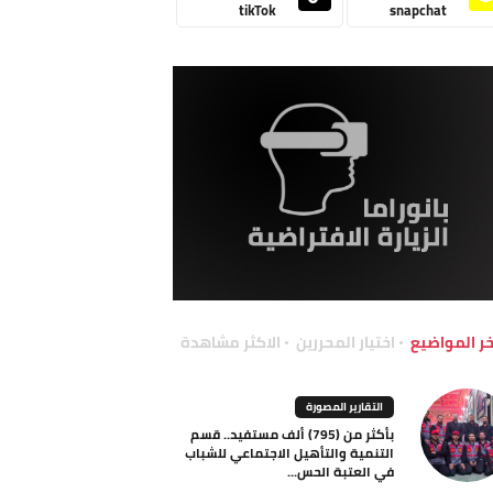
tikTok
snapchat
خر المواضيع
اختيار المحررين
الاكثر مشاهدة
التقارير المصورة
بأكثر من (795) ألف مستفيد.. قسم
التنمية والتأهيل الاجتماعي للشباب
في العتبة الحس...