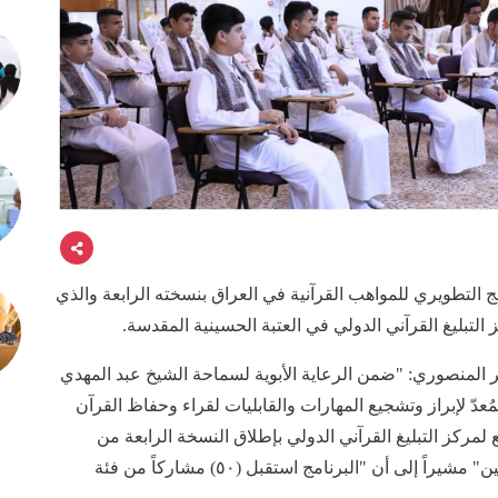
 التطويري للمواهب القرآنية في العراق بنسخته الرابعة والذي
ز التبليغ القرآني الدولي في العتبة الحسينية المقدسة.
ظر المنصوري: "ضمن الرعاية الأبوية لسماحة الشيخ عبد المهدي
ُعدّ لإبراز وتشجيع المهارات والقابليات لقراء وحفاظ القرآن
ع لمركز التبليغ القرآني الدولي بإطلاق النسخة الرابعة من
البرنامج التطويري الخاص بمواهب العراق من القرآنيين" مشيراً إلى أن "البرنامج استقبل (٥٠) مشاركاً من فئة