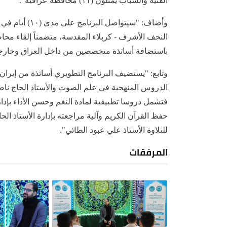
الفتية والشباب يمثلون (١١) محافظة عراقية".
وأضاف: "سيتواص
النجف الأشرف - كربلاء المقدسة، متضمناً إلقاء مح
باستضافة أساتذة متخصصين من داخل العراق وخارجه
وتابع: "يستضيف البرنامج التطويري أساتذة من إيرا
الدروس المنهجية في علم الصوت والأستاذ الحاج ناصر
فتشمل دروسا تطبيقية لمادة النغم وحسن الأداء بإدا
حفظ القرآن الكريم وآلية مراجعته بإدارة الأستاذ الح
للتلاوة الأستاذ علي عبود الطائي".
المرفقات