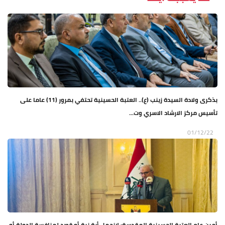
بذكرى ولادة السيدة زينب (ع).. العتبة الحسينية تحتفي بمرور (11) عاما على
تأسيس مركز الارشاد الاسري وت...
01/12/22
أمين عام العتبة الحسينية المقدسة: لانحمل أية نية أو قصد لمنافسة الدولة أو