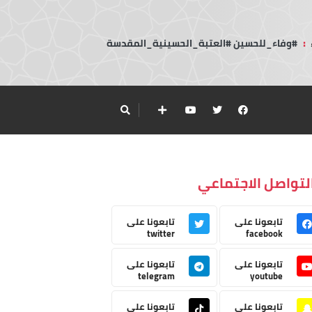
:
#وفاء_للحسين #العتبة_الحسينية_المقدسة
لتواصل الاجتماعي
تابعونا على
تابعونا على
twitter
facebook
تابعونا على
تابعونا على
telegram
youtube
تابعونا على
تابعونا على