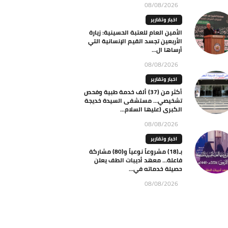
08/08/2026
اخبار وتقارير
الأمين العام للعتبة الحسينية: زيارة
الأربعين تجسد القيم الإنسانية التي
أرساها ال...
08/08/2026
اخبار وتقارير
أكثر من (37) ألف خدمة طبية وفحص
تشخيصي… مستشفى السيدة خديجة
الكبرى (عليها السلام...
08/08/2026
اخبار وتقارير
بـ(18) مشروعاً نوعياً و(80) مشاركة
فاعلة… معهد أديبات الطف يعلن
حصيلة خدماته في...
08/08/2026