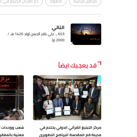
محافل قرآنية
الأهواز
دار القرآن الكريم في 
التالي
653 ــ علي باقر الحسن (ولد 1420 هـ /
2000 م)
قد يعجبك ايضاً
مركز التبليغ القرآني الدولي يختتم في
شعب ووحدات تا
مدينة قم المقدسة البرنامج التطويري
معنية بالمفقو