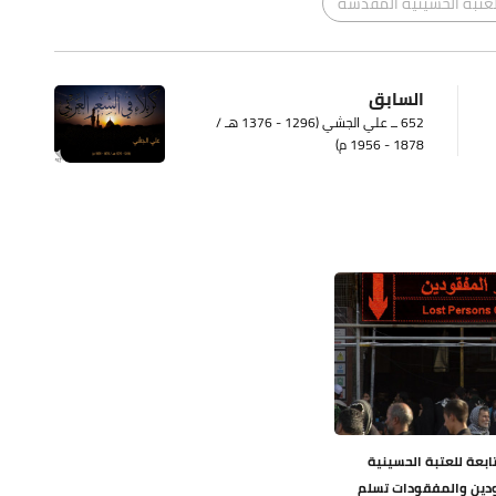
العتبة الحسينية المقدسة
السابق
652 ــ علي الجشي (1296 - 1376 هـ /
1878 - 1956 م)
بعة للعتبة الحسينية
دين والمفقودات تسلم