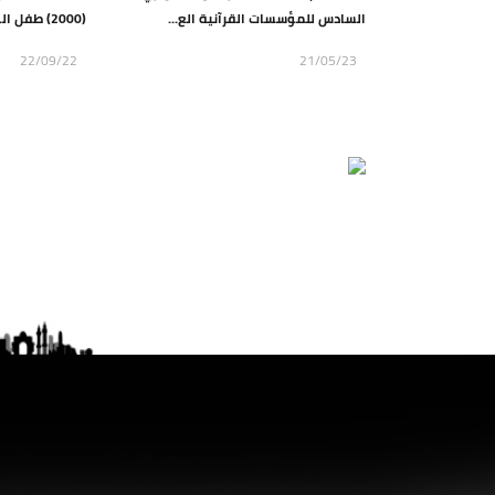
السادس للمؤسسات القرآنية الع...
(2000) طفل الى ذويه وتعيد مبالغ ما...
22/09/22
21/05/23