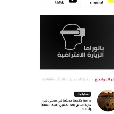
tikTok
snapchat
خر المواضيع
اختيار المحررين
الاكثر مشاهدة
قضايا وآراء
دراسة كلامية حديثية في معنى خبر:
«ارتدّ الناس بعد الحسين (عليه السلام)
إلّا ثلاث...