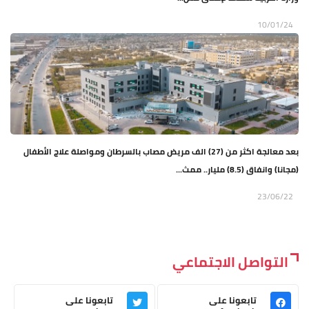
10/01/24
بعد معالجة اكثر من (27) الف مريض مصاب بالسرطان ومواصلة علاج الأطفال
(مجانا) وانفاق (8.5) مليار.. ممث...
23/06/22
التواصل الاجتماعي
تابعونا على
تابعونا على