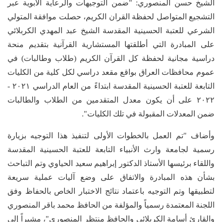
الشيخ حسن المنصوري: "ضمن التوجيهات والرعاية الأبوية عبر
التشجيع المتواصل لحفظة القران الكريم، حصلت موافقة المتولي
الشرعي للعتبة الحسينية المقدسة الشيخ عبد المهدي الكربلائي
على المبادرة التي أطلقتها المستشارية القرآنية بتقديم منحة
دراسية مجانية لحفظة كل القرآن الكريم (طلاب وطالبات) في
عموم محافظات العراق بواقع مقعد دراسي لكل كلية من الكليات
التابعة للعتبة الحسينية المقدسة ابتداءً من العام الدراسي ٢٠٢١ -
٢٠٢٢ على أن يكون معدل المتقدمين من الطلاب والطالبات
ضمن المعدلات المقبولة في تلك الكليات".
وأضاف "تم العمل بالخطوات الأولى لتنفيذ هذا التوجيه بزيارة
رسمية لجامعة وارث الأنبياء التابعة للعتبة الحسينية المقدسة
واللقاء برئيسها الأستاذ الدكتور إبراهيم سعيد الحياوي وتم التباحث
بشأن هذه المبادرة والاتفاق على وضع آليات عملية سريعة
لتطبيقها وتم التوجيه باعتماد نتائج الاختبار الخاص بالحفاظ وفق
اللجنة المعتمدة رسمياً والمؤلفة من الحافظ محمد باقر المنصوري
والقارئ أسامة الكربلائي والحافظ منتظر المنصوري"، مشيراً إلى