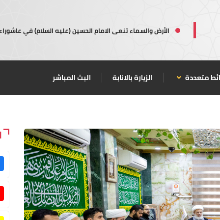
الأرض والسماء تنعى الامام الحسين (عليه السلام) في عاشوراء
ئط متعددة
الزيارة بالانابة
البث المباشر
ا