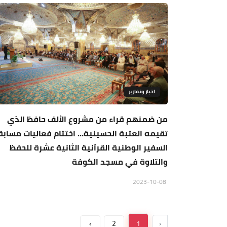
اخبار وتقارير
من ضمنهم قراء من مشروع الألف حافظ الذي
تقيمه العتبة الحسينية… اختتام فعاليات مسابق
السفير الوطنية القرآنية الثانية عشرة للحفظ
والتلاوة في مسجد الكوفة
2023-10-08
›
2
1
‹