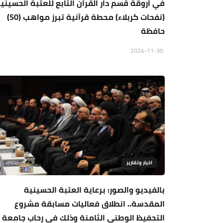
في أروقة قسم دار القرآن التابع للعتبة الحسينية
(نفحات كربلاء) محطة قرآنية تبرز مواهب (50)
حافظة
2024-11-30
اخبار وتقارير
بالفيديو والصور: برعاية العتبة الحسينية
المقدسة.. انطلاق فعاليات مسابقة مشروع
التحفيظ الوطني الثامنة وذلك في رحاب جامعة