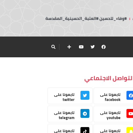
:
#وفاء_للحسين #العتبة_الحسينية_المقدسة
لتواصل الاجتماعي
تابعونا على
تابعونا على
twitter
facebook
تابعونا على
تابعونا على
telegram
youtube
تابعونا على
تابعونا على