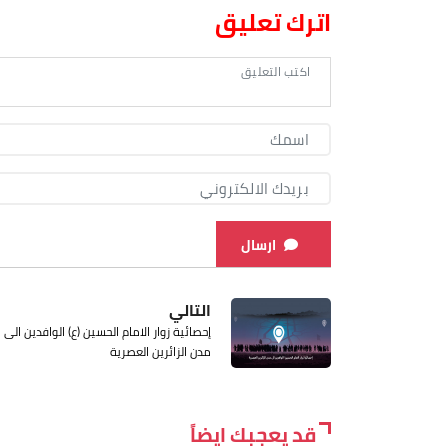
اترك تعليق
ارسال
التالي
إحصائية زوار الامام الحسين (ع) الوافدين الى
مدن الزائرين العصرية
قد يعجبك ايضاً