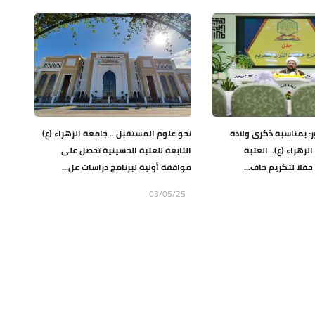
ر: بمناسبة ذكرى ولادة
نحو علوم المستقبل… جامعة الزهراء (ع)
زهراء (ع).. العتبة
التابعة للعتبة الحسينية تحصل على
حفلا لتكريم حاف...
موافقة أولية لبرنامج دراسات عل...
03/05/25