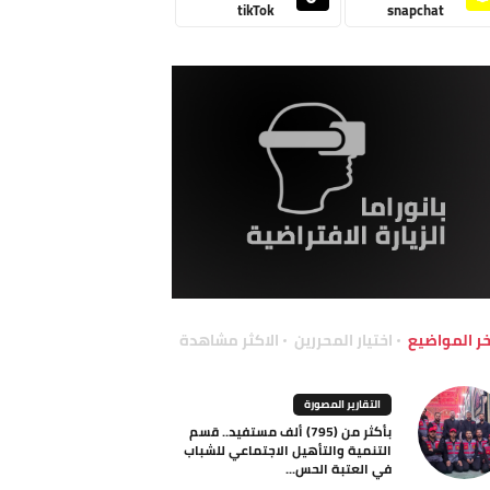
tikTok
snapchat
خر المواضيع
اختيار المحررين
الاكثر مشاهدة
التقارير المصورة
بأكثر من (795) ألف مستفيد.. قسم
التنمية والتأهيل الاجتماعي للشباب
في العتبة الحس...