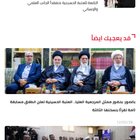
التابعة للعتبة الحسينية متفقداً الجانب العلمي
والإنساني
قد يعجبك ايضاً
بالصور: بحضور ممثل المرجعية العليا.. العتبة الحسينية تعلن انطلاق مسابقة
(امة تقرأ) بنسختها الثالثة
12/02/26