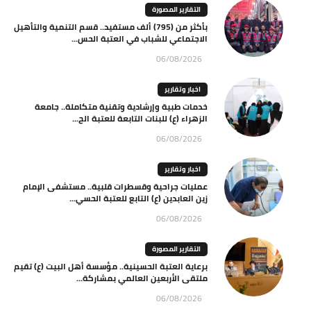
التقارير المصورة
بأكثر من (795) ألف مستفيد.. قسم التنمية والتأهيل
الاجتماعي للشباب في العتبة الحس...
06/08/2026
اخبار وتقارير
خدمات طبية وإرشادية وتقنية متكاملة.. جامعة
الزهراء (ع) للبنات التابعة للعتبة الح...
06/08/2026
اخبار وتقارير
عمليات جراحية وقسطرات قلبية.. مستشفى الإمام
زين العابدين (ع) التابع للعتبة الحسي...
06/08/2026
التقارير المصورة
برعاية العتبة الحسينية.. مؤسسة أهل البيت (ع) تقيم
ملتقى الأربعين العالمي بمشاركة...
06/08/2026