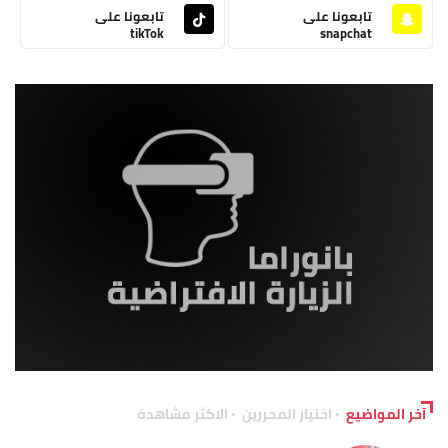
تابعونا على
تابعونا على
tikTok
snapchat
آخر المواضيع
اختيار المحررين
الاكثر مشاهدة