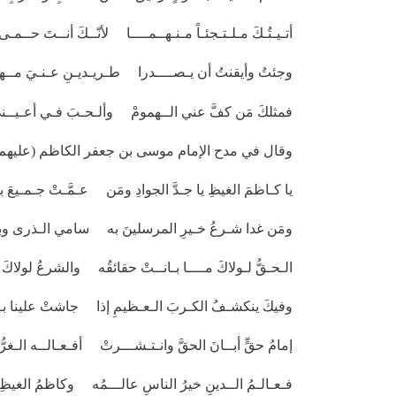
أتـيـتُـكَ مـلـتـجئـاً مـنـهــمــــا لأنّــكَ أنــتَ حــمـ
وجئتُ وأيقنتُ أن يـصــــدرا طـريـديـنِ عـنـيَ مــهـ
فمثلكَ مَن كفَّ عني الــهمومْ وألـحـبَ فـي أعـيــن
وقال في مدح الإمام موسى بن جعفر الكاظم (عليهم 
يا كـاظمَ الغيظِ يا جـدَّ الجوادِ ومَن عـمَّـتْ جـمـيعَ ب
ومَن غدا شـرعُ خـيرِ المرسلينَ به سامي الـذرى وبه
الـحـقُّ لـولاكَ مــــا بـانــتْ حقائقُه والشرعُ لولاكَ 
وفيكَ ينكشـفُ الكـربَ الـعـظيمِ إذا جاشتْ علينا بـل
إمامُ حقٍّ أبــانَ الحقَّ وانـتـشـــرتْ أفـعـالــه الـغرُّ
فـعـالـمُ الــدينِ خيرُ الناسِ عالـــمُه وكاظمُ الغيظِ