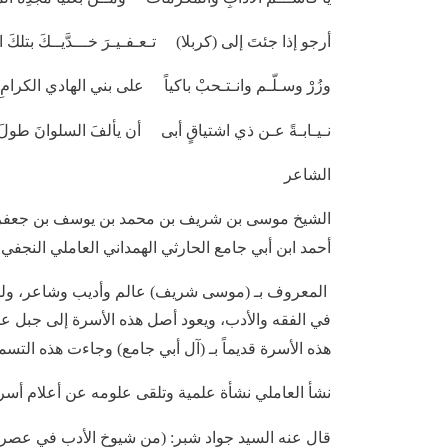
أرجو إذا جئتَ إلى (كربلا) تـعـفـيـرَ خـــدَّيــكَ بتلكَ ا
وزُرْ وسـلّـم وانـتـحبْ باكياً على بني الهادي الكرامِ 
نـيـابـةً عـن ذي اشتياقٍ أبى أن يألفَ السلوانَ طولَ
الشاعر
الشيخ موسى بن شريف بن محمد بن يوسف بن جعفر ب
أحمد ابن أبي جامع الحارثي الهمداني العاملي النجفي،
المعروف بـ (موسى شريف) عالم وأديب وشاعر، ولد ف
في الفقه والأدب، ويعود أصل هذه الأسرة إلى جبل ع
هذه الأسرة قديماً بـ (آل أبي جامع) وجاءت هذه التس
نشأ العاملي نشأة علمية وتلقى علومه عن أعلام أسرت
قال عنه السيد جواد شبر: (من شيوخ الأدب في عصره