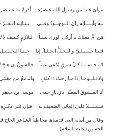
مولىً غـدا من رسولِ اللهِ عنصرُه أكرمْ به عـنـصراً 
بـه وآبــــائِه زانَ الــوجــودُ وفــي أبـنـائِـه الـغــرِّ
مَن أمَّ مغناكَ يا أزكى الورى نسباً لـلازمٍ كـيـفَ لا ت
فـيـا خـلـيـلـيَّ والــخـلُّ الخـليلُ إذا حـبـا الـخـلـيـلَ
لا تـحـسـبـا كـلَّ شوقٍ يُدّعى عبثاً فالشوقُ إن هاجَ لا
ولا تـلــومـا إذا مـا رحتُ ذا كلفٍ والدمعُ من مقلت
أنا المـشوقُ المعنّى بازديارِ حمى موسى بن جعفر صب
فــعـلــلا قلبيَ العاني الضعيفَ به فـإن فـي ذكـرِه ت
وقال من أبياته التي قدمناها مخاطباً الشاعر الحاج قا
الحسين (عليه السلام):