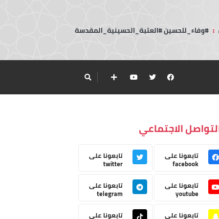
:
#وفاء_للحسين #العتبة_الحسينية_المقدسة
لتواصل الاجتماعي
تابعونا على
تابعونا على
twitter
facebook
تابعونا على
تابعونا على
telegram
youtube
تابعونا على
تابعونا على