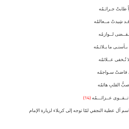
طابتْ جـراثـمُه
 قـد شِيدتْ مــعالمُه
ُـقــضى لــوازمُه
 بـأسنـى ما يـلائـمُه
 تُـخفى عــلائمُه
ي فاضتْ سـواجمُه
ُّ القلبِ هائمُه
(14)
ــقــوى عــزائـــمُه
سم آل عطية النجفي لمّا توجه إلى كربلاء لزيارة الإمام