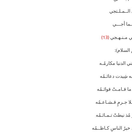
ى الــمـلـتجي
ما أجـــي
(13)
ي مـنـهـجي
السلام):
ني الدنيا مكارمُـه
 شِيدت دعائـمُه
ما قـامـتْ قوائـمُه
ا جـرمٍ قـشـاعـمُه
 مُذ نيطتْ تـمـائـمُه
 خيرُ الناسِ كـاظــمُه