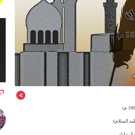
آ
ه السلام):
مكرماتْ