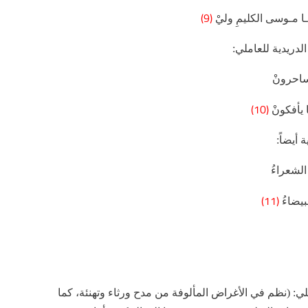
(9)
 يـا مـوسى الكليمِ وليْ
دريدية للعاملي:
ساحرونْ
(10)
 يأفكونْ
أيضاً:
 الشعراءُ
(11)
بيضاءُ
ي: (نظم في الأغراض المألوفة من مدح ورثاء وتهنئة، كما