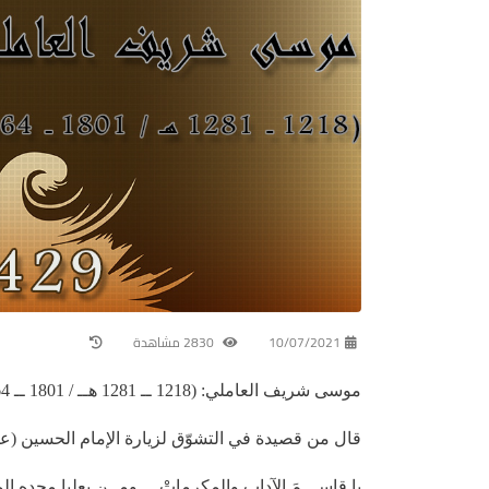
10/07/2021
2830 مشاهدة
موسى شريف العاملي: (1218 ــ 1281 هــ / 1801 ــ 1864 م)
قال من قصيدة في التشوّق لزيارة الإمام الحسين (علي
يا قاســـمَ الآدابِ والمكرماتْ ومــن بعليا مجدِه ال