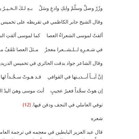
وزُرْ وصلِّ وسلّمْ وابكِ وادعِ وسَلْ بـهِ لـكَ الـخـيـرُ
وقال الشيخ جابر الكاظمي في تقريظه على تخميس ال
ألقتْ لموسى الشعراءُ العصا كما لموسى ألقتِ ال
في شـعـرِهِ لــلـشــعرا معجزٌ مـثلَ العصا تلقَفُ ما
وقال الشاعر جواد بدقت الحائري في تخميس الدريدية 
إنَّ آيــاً أبــديـتها في القوافي قـد هـوتْ سـجَّـداً لها
إن هوتْ سجَّداً فغيرُ عجيبٍ أنتَ موسى وهيَ اليدُ ال
(12)
توفي العاملي في النجف ودفن فيها.
شعره
قال عبد العزيز البابطين في معجمه في ترجمة العامل