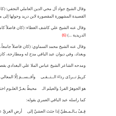
وقال الشيخ جواد آل محي الدين العاملي النجفي: (كان فا
القصيدة المشهورة المقصورة لابن دريد وحولها إلى مد
وقال عنه الشيخ علي كاشف الغطاء: (كان فاضلاً كاملاً،
(6)
الدريدية ...)
وقال عنه الشيخ محمد السماوي: (كان فاضلاً جامعاً، وأ
وبغداد، وفي ديوان عبد الباقي مدح له ومطارحة، كا
ومدحه الشاعر الشيخ عباس الملا علي البغدادي بقص
كريمٌ تــردّى رداءَ الــتــقـى وأقــســمَ إلّا المعالي
هوَ الجوهرُ الفردُ والعيلم الـ محيطُ بغـرِّ العلـومِ اخت
كما راسله عبد الباقي العمري بقوله:
قِـفْ بـالـمـطيِّ إذا جئتَ العشيَّ إلى أرضِ الغريِّ ع