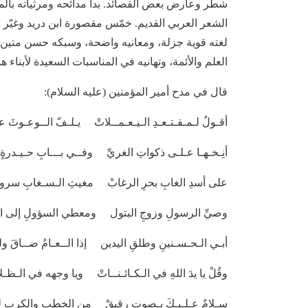
شطّر وعارض بعض القصائد. بدأ مدائحه ومرثياته بالم
الشعر العربي القديم. خمّس مقصورة ابن دريد وغيّر م
لغته قوية جزلة، ومعانيه واضحة، وسبكه حسن متين، وب
العلم والأئمة، وتهانيه في المناسبات السعيدة لأبناء ه
قال في مدح أمير المؤمنين (عليه السلام):
أقـولُ لـمـقـتـعـدِ الـيـعـمــلاتْ يـلـفّ الــوعـوثَ
أنِـخـهـا عـلـى ذكواتِ الغريِّ وفــي بـــابِ حـيـدرةٍ عـ
على أسدِ الغابِ بحرِ الرغابْ مغيثِ الـسـغابِ سرو
وصيِّ الرسولِ وزوجِ البتول ومعطي السؤولِ إلى ا
أبـي الـحـسـنينِ وطلقِ اليدين إذا الــعـامُ ضــاقَ ولـ
وقُلْ يا يدَ اللهِ في الـكـائـنــاتْ ويا وجهه في الـظـل
سـلامٌ عـلـيـكَ بـصوتٍ رقيقْ من الخطبِ والكربِ لمْ