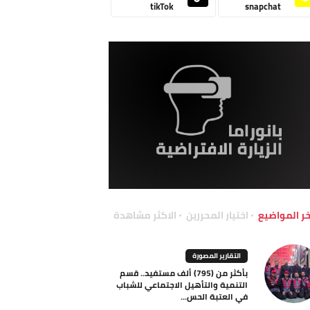
tikTok
snapchat
خر المواضيع
اختيار المحررين
الاكثر مشاهدة
التقارير المصورة
بأكثر من (795) ألف مستفيد.. قسم
التنمية والتأهيل الاجتماعي للشباب
في العتبة الحس...