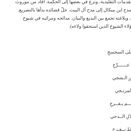
قدمات التقليدية، ونزع في بعضها إلى الحكمة. أفاد من موروث
دح ابن ميكال إلى مدح آل البيت. جلّ قصائده بدأها بالتصريع.
لاغته تجمع بين البديع والبيان. مدائحه ومراثيه في شيوخ
ؤلاء الشيوخ الذين استحقوا ولاءه).
 على السجسجِ
ـــــرِّجِ
رِ الـشجي
لمرتـجي
ـم يـفــرجِ
الِ الــدجي
 يــفـرجِ