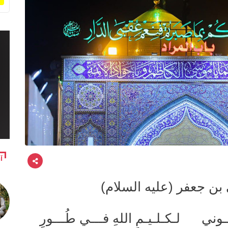
آ
ن جعفر (عليه السلام)
شُجـوني لـكـلـيـمِ اللهِ فـــي طُـــورِ