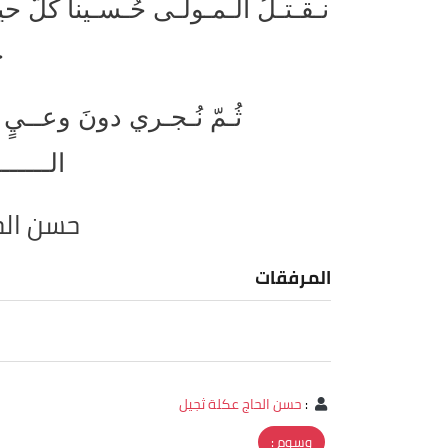
نـقـتـلُ الـمـولـى حُـسـيناً كُلَّ ح
ح
ثُـمّ نُـجـري دونَ وعــيٍ 
الــــــ
حسن الح
المرفقات
:
حسن الحاج عكلة ثجيل
وسوم :