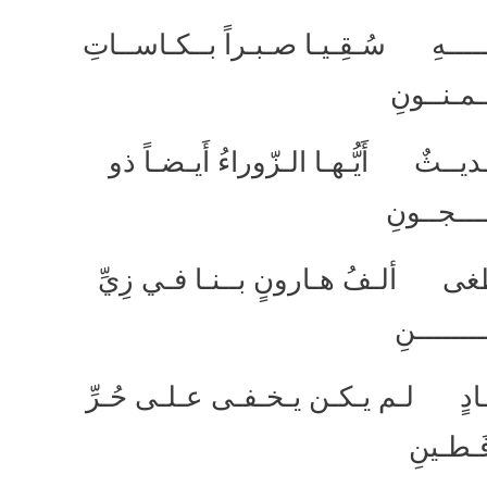
ـــــــهِ سُـقِـيـا صـبـراً بــكـاســاتِ
ـمـنــونِ
يــثٌ أَيُّـهـا الـزّوراءُ أَيـضـاً ذو
ـــجــونِ
يطغى ألـفُ هـارونٍ بــنـا فـي زِيِّ
ــــــــنِ
ِ بــــادٍ لـم يـكـن يـخـفـى عـلـى حُـرِّ
َـطـينِ