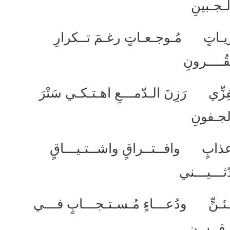
لـجـبينِ
ذكــريـاتٍ مُـوجـعـاتٍ رغـمَ تــكرارِ
قُــــرونِ
ِزِّي رَزِنَ الـدّمـــعِ اهـتـكـي سَتْرَ
لجـفونِ
عذابٍ وافــتــراقٍ واشــتـيـــاقٍ
ثـــيـــني
ئـنٍّ ودُعـــاءٍ مُـسـتـجـــابٍ فـــي
ـقــيــنِ