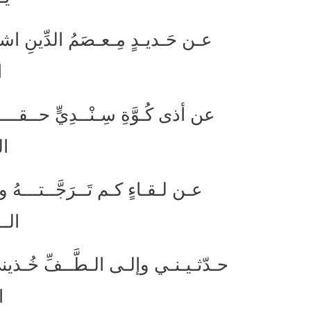
عـن حَـديـدٍ مِـعـصَمُ الدِّين
ا
عن أذى كُـوَّةِ سِـنْــدِيٍّ حــقـ
ال
عـن لـقـاءٍ كـم تَــرَجَّــتـــهُ
الــ
حـدّثـيـنـي وإلـى الـطَّــفِّ خُـذي
ا