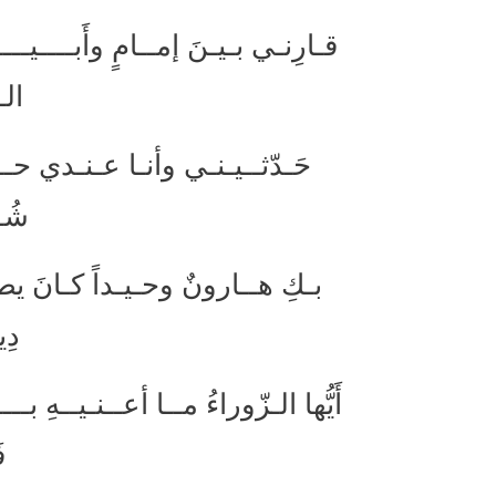
قـارِنـي بـيـنَ إمــامٍ وأَبــــيـ
الـ
حَـدّثــيـنـي وأنـا عـنـدي حــد
شُـ
بـكِ هــارونٌ وحـيـداً كـانَ 
دِي
أَيُّها الـزّوراءُ مــا أعــنـيــه
ف