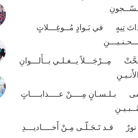
ـسّــجونِ
ذاتَ تِيهٍ في بَـوادٍ مُــوغِـــلاتٍ
ــحـنـيـــنِ
حَّتْ مِــرْجَـــلاً يــغـلـي بــأَلـــوانِ
لأَنـيـنِ
ـوسى بـلـسـانٍ مِــــنْ عــــذابــــاتٍ
ُــبـيـنِ
 نورٌ قـد تَـجَـلّـى مِـنْ أَخــــاديـــدِ