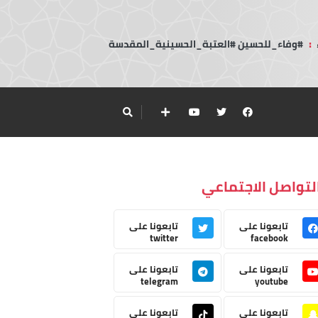
:
#وفاء_للحسين #العتبة_الحسينية_المقدسة
لتواصل الاجتماعي
تابعونا على
تابعونا على
twitter
facebook
تابعونا على
تابعونا على
telegram
youtube
تابعونا على
تابعونا على