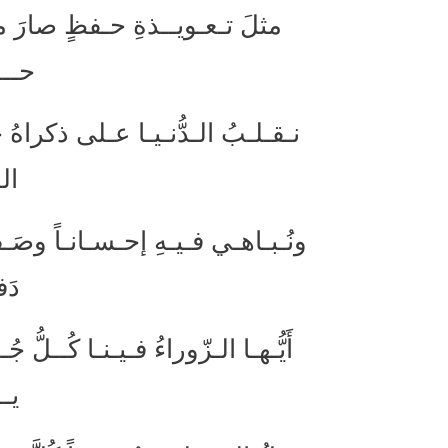
مثلَ تـعـويــذةِ حـفظٍ صارَ 
حـــ
نـقـلـبُ الـدُّنـيـا عـلى ذكراهُ ح
الـ
ونُـبـاهـي فـيـهِ إحـسـانـاً وصَ
دَف
أَيُّـهـا الـزّوراءُ فـيـنـا كُــلّ
يــ