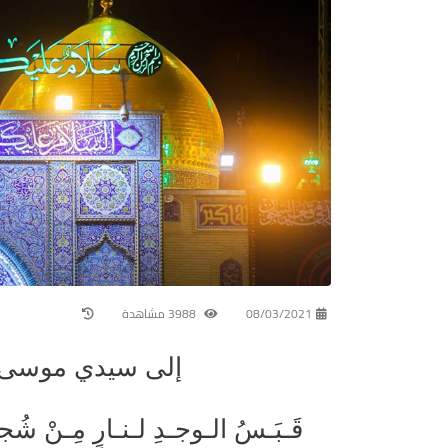
08/03/2021
3988 مشاهدة
إلى سيدي موسى ب
قَـبَـسُ الـوجـدِ لـنـارٍ مِـنْ 