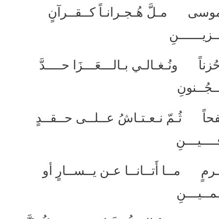
موسى مـلَّ هُـجـرانـاً كــقــرآنٍ
ـزيــــــنِ
ُزناً ونُـغـالـي بـالـــعَـــزَا حــــدَّ
ـجُــنونِ
ـفحاً ثُـمّ نـعـتـاشُ عــلــى حــقــدٍ
ــــيـــنِ
ُ جُــرمٍ مــا أَتــانــا عـن يــســارٍ أو
مــيـــنِ