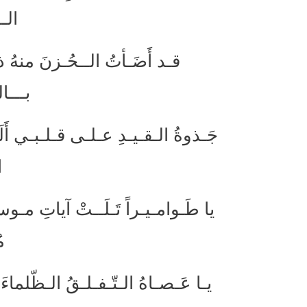
الـ
قـد أَضَـأتُ الــحُـزنَ منهُ 
بـــال
جَـذوةُ الـقـيـدِ عـلـى قـلـبـي أَلَ
ا
يا طَـوامـيـراً تَـلَــتْ آياتِ م
م
يـا عَـصـاهُ الـتّـفـلـقُ الـظّلماءَ