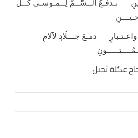
ينِ نـدفـعُ الــسُّــمَّ لِــمـوسـى كُــلَّ
ـيـــنِ
واعـتـبارٍ دمـعَ جـــلّادٍ لآلامِ
ـمُــــتـــــونِ
اج عگلة ثجيل