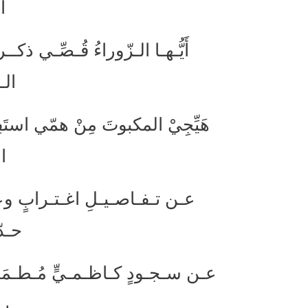
ا
أَيُّـهـا الـزّوراءُ قُـصِّـي 
الـ
هَيِّجِيْ المكبوتَ مِنْ همّي استَف
ا
عـن تـفـاصـيـلِ اغـتـرابٍ و
حـدّ
عـن سـجـودٍ كـاظـمـيٍّ مُـطـمَـ
يـ