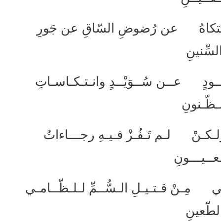
ِ اشتكاهُ عن رُضوضِ السّاقِ عن جَورِ
لسِّنينِ
ــــودٍ عــن سُــوَيْــدٍ وانـتـكـاسـاتِ
ـظّـنونِ
 ولـكـنْ لـم تَـفُـزْ فـيـهِ رجـــاءاتُ
عــيـــونِ
ني مِـنْ قـتـيـلِ الـسُّــمِّ لـلـظّــامـي
لطّعينِ