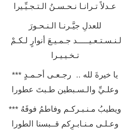
عـدلاً تـرانـا نـحـسـنُ الـتـجـيِّـيرا
للعدلِ جيَّـرنـا الـنـحـورَ
لـنـسـتـعـيـــــد جـمـيـعَ أنوارٍ لـكـمْ
تـخـيـيـرا
يا خيرةَ لله .. رجـعـى أحـمـدٍ ***
وعلـيِّ والـسـبطين طـبتَ عطورا
ويطيبُ مـنـبـركـم وفاطمُ فوقَهُ ***
وعـلـى مـنـابـرِكم قــبسنا الطورا