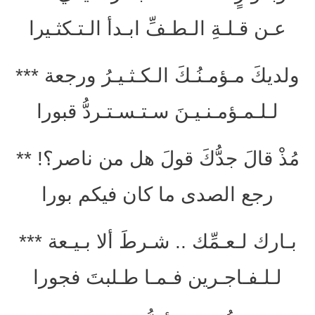
عـن قـلـةِ الـطـفِّ ابـدأ الـتـكثـيرا
ولديكَ مـؤمـنُـكَ الـكـثـيـرُ ورجعة ***
لـلـمـؤمـنـيـنَ سـتـسـتـردُّ قبورا
مُذْ قالَ جدُّكَ قولَ هل من ناصر؟! **
رجع الصدى ما كان فيكم بورا
بـارك لـعـمِّك .. شـرطَ ألا بـيـعة ***
لـلـفـاجـرين فـمـا طـلبتَ فجورا