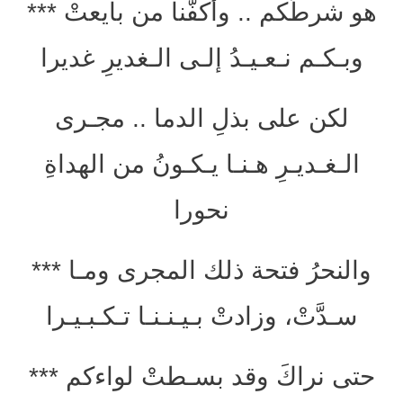
هو شرطُكم .. وأكفُّنا من بايعتْ ***
وبـكـم نـعـيـدُ إلـى الـغديرِ غديرا
لكن على بذلِ الدما .. مجـرى
الـغـديـرِ هـنـا يـكـونُ من الهداةِ
نحورا
والنحرُ فتحة ذلك المجرى ومـا ***
سـدَّتْ، وزادتْ بـيـنـنـا تـكـبـيـرا
حتى نراكَ وقد بسـطتْ لواءكم ***