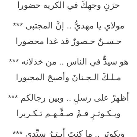
حزنِ وجهِكَ في الكريه حضورا
مولاي يا مهديُّ .. إنَّ المجتبى ***
حـسـنٌ حـصورٌ قد غدا محصورا
هو سيدٌّ في الناس .. من خذلانه ***
مـلـكَ الـجـنانَ وأصبحَ المجبورا
أظهرْ على رسلٍ .. وبين رجالكم ***
وبـكـوثـرٍ قـمْ صـفِّـهـم تـكـريرا
وبكوثرٍ .. ما كنتَ أبـتـرُ سيِّدي ***