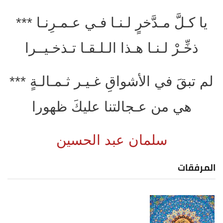
يا كـلَّ مـدَّخرٍ لـنـا فـي عـمـرِنـا ***
ذخِّـرْ لـنـا هـذا الـلـقـا تـذخـيــرا
لم تبقَ في الأشواقِ غـيـر ثـمـالـةٍ ***
هي من عـجالتنا عليكَ ظهورا
سلمان عبد الحسين
المرفقات