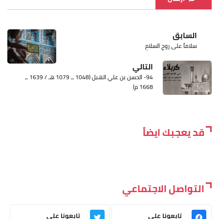
السابق
سلاماً على روحِ السلامِ
التالي
94- الحسن بن علي الهبل (1048 ــ 1079 هـ / 1639 ــ
1668 م)
قد يعجبك ايضاً
التواصل الاجتماعي
تابعونا على
تابعونا على