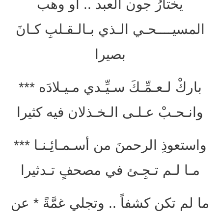
يختارُ جون العبد .. أو وهب
المسيــــحـي الـذي بـالـقـلبِ كـانَ
بصيرا
باركْ لـعـمِّـكَ سـيِّـدي مـيـلادَه ***
وانـحـبْ عـلـى الـخـذلان فيه كثيرا
واستعوذِ الرحمنَ من أسـمـائِـنـا ***
مـا لـم تـجِـئ في مصحفٍ تـدثيرا
ما لم تكن كشفاً .. وتجلي غمَّةً * عن