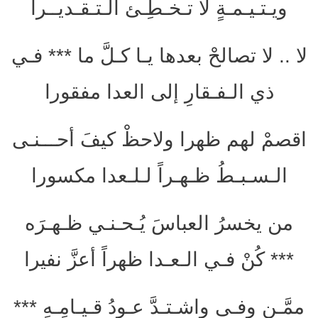
ويـتـيـمـةٍ لا تـخـطِـئ الـتـقـديــرا
لا .. لا تصالحْ بعدها يـا كـلَّ ما *** فـي
ذي الـفـقارِ إلى العدا مفقورا
اقصمْ لهم ظهرا ولاحظْ كيفَ أحـــنـى
الـسـبـطُ ظـهـراً لـلـعدا مكسورا
من يخسرُ العباسَ يُـحـنـي ظـهـرَه
*** كُنْ فـي الـعـدا ظهراً أعزَّ نفيرا
ممَّـن وفـى واشـتـدَّ عـودُ قـيـامِـهِ ***