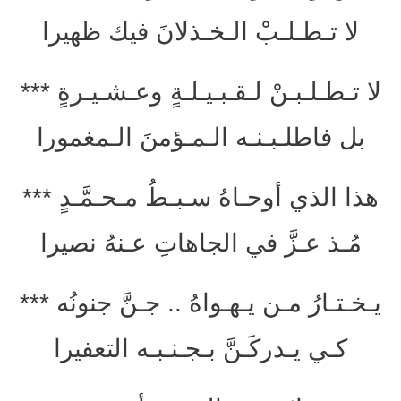
لا تـطـلـبْ الـخـذلانَ فيك ظهيرا
لا تـطـلـبـنْ لـقـبـيـلـةٍ وعـشـيـرةٍ ***
بل فاطلـبـنـه الـمـؤمنَ الـمغمورا
هذا الذي أوحـاهُ سـبـطُ مـحـمَّـدٍ ***
مُـذ عـزَّ في الجاهاتِ عـنهُ نصيرا
يـخـتـارُ مـن يـهـواهُ .. جـنَّ جنونُه ***
كـي يـدركَـنَّ بـجـنـبـه التعفيرا