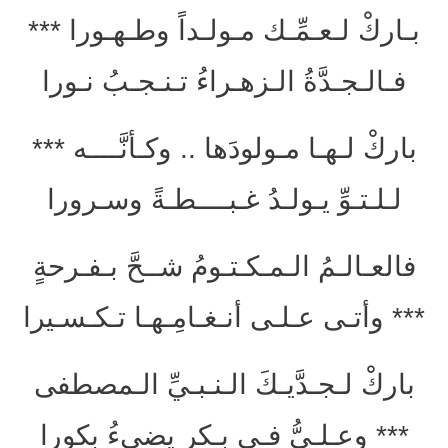
بـاركْ لـعـمِّـك مـولـداً وطـهـورا ***
فـالـجـدَّةُ الـزهـراءُ تـنـجـبُ نـورا
باركْ لـهـا مـولودَها .. وكـأنَّــــه ***
لـلـتـوِّ يـولـدُ غـبــــطـةً وسـرورا
فالعـالـمُ الـمـكـتـومُ شــحَّ بـفـرحةٍ
*** وأتـى عـلـى أنـغـامِـهـا تـكـسـيرا
باركْ لـجـدَّيـكَ الـنـبـيِّ الـمصطفى
*** وعـلـيُّ فـي بـ
كرٍ يضيءُ بكورا