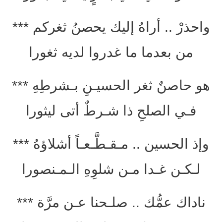
واحذرْ .. أراهُ إليك يحصنُ ثغركم ***
من بعدما ما غدروا لديه ثغورا
هو حاصنٌ ثغر الحسيـنِ بـشرطِهِ ***
فـي الصلحِ ذا شـرطٌ أتى ليثورا
وإذ الحسين .. مـقـطَّـعـاً أشلاؤهُ ***
لـكـن غـدا مـن شلوِهِ الـمـنصورا
ناداك عمُّك .. صلـحنا عـن مرَّة ***