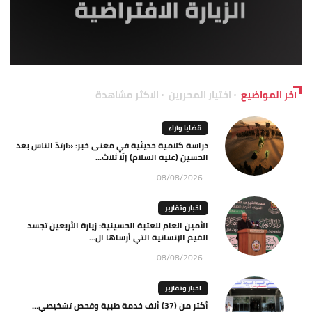
آخر المواضيع
اختيار المحررين
الاكثر مشاهدة
قضايا وآراء
دراسة كلامية حديثية في معنى خبر: «ارتدّ الناس بعد
الحسين (عليه السلام) إلّا ثلاث...
08/08/2026
اخبار وتقارير
الأمين العام للعتبة الحسينية: زيارة الأربعين تجسد
القيم الإنسانية التي أرساها ال...
08/08/2026
اخبار وتقارير
أكثر من (37) ألف خدمة طبية وفحص تشخيصي…