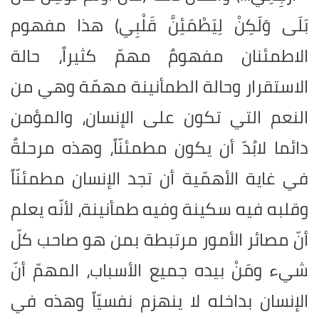
بَلَى وَلَكِنْ لِيَطْمَئِنَّ قَلْبِي) هذا مفهوم
الاطمئنان مفهومٌ مهمّ كثيراً، حالة
الاستقرار وحالة الطمأنينة مهمّة وهي من
النعم التي تكون على الإنسان، والمؤمن
دائما لابُدّ أن يكون مطمئنّاً، وهذه مرحلةٌ
في غاية الأهمّية أن تجد الإنسان مطمئنّاً
وقلبه فيه سكينة وفيه طمأنينة، لأنّه يعلم
أنّ مصائر الأمور مرتبطة بمن هو صاحب كلّ
شيء ومَنْ بيده جميع الأسباب، المهمّ أنّ
الإنسان بداخله لا ينهزم نفسيّاً وهذه في