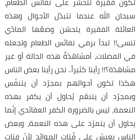
تكون فقيرة تتحسّر على نفائس الطعام،
سبحان الله عندما تتبدّل الأحوال وهذه
العائلة الفقيرة يتحسّن وضعُها المادّي
تنسى!! تبدأ برمي نفائس الطعام وتجعله
في الفضلات، أمشاهَدَةٌ هذه الحالة أو غير
مشاهَدَة؟!! رأينا كثيراً.. نحن رأينا بعض الناس
هكذا تكون أحوالهم بمجرّد أن يتنفّس
وبمجرّد أن يتنعّم يُحاول أن يكفر بهذه
النعمة، ليس بالضرورة الكفر العقائدي إنّما
يحاول أن يتمرّد على هذه النعمة، وبعض
الناس يعيش على فُتات الموائد لأنّ فتات