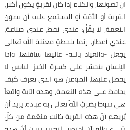
ان تصونها، والكلام إذا كان لقريةٍ يكون أكثر،
القرية أو الأمّة أو المجتمع عليه أن يصون
النعمة، لا يقُلْ: عندي نفط، عندي صناعة،
عندي أمطار، ربّما بلحظةٍ معيّنة الله تعالى
يجعل -والعياذ بالله- عاليها سافلها، وإذا
الإنسان يتحسّر على كسرة الخبز اليابس لا
يحصل عليها، المؤمن هو الذي يعرف كيف
يحافظ على هذه النعمة، وهذه الآية واقعاً
هي سوط يضربُ اللهُ تعالى به عباده، يريد أن
يُريهم أنّ هذه القرية كانت منعّمة من كلّ
شيء والقرآن اختصر التعبير ببيان أنّ هذه