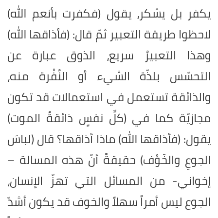
يكفر بل يشكر، يقول (فكفرت بأنعم الله)
لاحظوا طريقة التعبير ثمّ قال: (فأذاقها الله)
وهذا التعبيرُ سريع، الذوق عبارة عن
التحسّس بلذّة الشيء أو النُفْرة منه،
والذائقة تستعمل في استعمالات قد تكون
مجازيّة كما في (كلِّ نفسٍ ذائقةُ الموت)
يقول: (فأذاقها الله) ماذا أذاقها؟ قال (لباسَ
الجوعِ والخَوْف) حقيقةً أنّ هذه المسالة –
إخواني- من المسائل التي تهزّ الإنسان،
الجوع ليس أمراً سهلاً والخوف قد يكون أشدّ