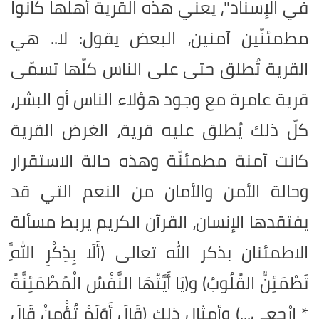
في الإسناد"، يعني هذه القرية أهلُها كانوا
مطمئنّين آمنين، البعض يقول: لا.. هي
القرية تُطلق حتى على الناس كلّها تسمّى
قرية عامرة مع وجود هؤلاء الناس أو البشر،
كلّ ذلك يُطلق عليه قرية، الغرض القرية
كانت آمنة مطمئنّة وهذه حالة الاستقرار
وحالة الأمن والأمان من النعم التي قد
يفتقدها الإنسان، القرآن الكريم يربط مسألة
الاطمئنان بذكر الله تعالى (أَلَا بِذِكْرِ اللَّهِ
تَطْمَئِنُّ القُلُوبُ) و(يَا أَيَّتُهَا النَّفْسُ الْمُطْمَئِنَّةُ
* ارْجِعِي...) وأمثال ذلك (قَالَ أَوَلَمْ تُؤْمِنْ قَالَ