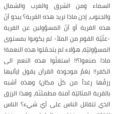
السماء ومن الشرق والغرب والشمال
والجنوب، إذن ماذا تريد هذه القرية؟ يبدو أنّ
هذه القرية أو أنّ المسؤولين عن القرية
-علّيّة القوم من الملأ- لم يكونوا بمستوى
المسؤوليّة، هؤلاء لم يتحمّلوا هذه النعمة!
ماذا صنعوا؟!! استغلّوا هذه النعم الى
الكفر!! نِعَمٌ موجودة القرآن يقول (يأتيها
رزقُها رغداً من كلّ مكان) وهذه أشبه
بالقرية المثاليّة آمنة مطمئنّة، وهذا الرزق
الذي تتقاتل الناس على أيّ شيء؟ الناس