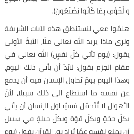
وَالْخَوْفِ بِمَا كَانُوا يَصْنَعُونَ).
هلمّوا معي لنستنطق هذه الآيات الشريفة
ونرى ماذا يريد الله تعالى منّا، الآيةُ الأولى
يقول: (يوم تأتي كلّ نفسٍ) الله تعالى في
مقام الجزم يقول: لابُدّ أن يأتي ذلك اليوم،
وهذا اليوم يومٌ يُحاول الإنسان فيه أن يدفع
عن نفسه ما استطاع الى ذلك سبيلا، لأنّ
الأهوال لا تُتَحمّل فسيُحاول الإنسان أن يأتي
بكلّ حجّةٍ وبكلّ قوّة وبكلّ حيلةٍ في سبيل
أن يمنع نفسه عمّا يُراد به، القرآن يقول (يوم