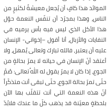
الموائد هذا كافٍ أن يُجعل معيشةً لكثيرٍ من
الناس، وهذا بمجرّد أن تنفّس النعمة حوّل
هذا الأكل الذي ليس فيه بأس يرميه في
النفايات والأزبال، أنا أقول –إخواني- الإنسان
عليه أن يعتبر، فالله تبارك وتعالى يُمهل، ولا
أعتقد أنّ الإنسان في حياته لا يمرّ بحالةٍ من
الجوع، إذا كان لا يمرّ يقول له اللهُ تعالى: صُمْ
حتّى تمرّ بحالة الجوع، حتّى تبقى أنت متذكّراً
أنّ هذه النعمة التي أنت تتقلّب بها الآن
بلحظةٍ معيّنة قد يذهب كلّ ما عندك فلابُدّ