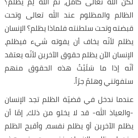
لكنّ الله تعالى كامل، ثمّ الله لِمَ يظلم؟
الظالم والمظلوم عند الله تعالى وتحت
قبضته وتحت سلطنته فلماذا يظلم؟ الإنسان
يظلم لأنّه يخاف أن يفوته شيء فيظلم،
الإنسان الآن يظلم حقوق الآخرين لأنّه يعتقد
أنّه إذا ما سَلَبْتُ هذه الحقوق منهم
ستفوتني وهلمّ جرّاً.
عندما ندخل في قضيّة الظلم تجد الإنسان
-والعياذ الله- قد لا يخلو من ذلك، إمّا أن
يظلم الآخرين أو يظلم نفسه، وأقبح الظلم