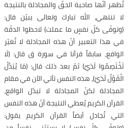
تُظهر أنّها صاحبة الحقّ والمجادلة بالنتيجة
لا تنتهي، الله تبارك وتعالى يبيّن قال:
(وتوفّى كلّ نفسٍ ما عملت) لاحظوا الدقّة
في هذا التعبير أنّ هذه المجادلة لا تُغيّر
الواقع، سابقاً قرأنا في سورة ق قال: (لَا
تَخْتَصِمُوا لَدَيَّ) ثمّ بعد ذلك قال: (مَا يُبَدَّلُ
الْقَوْلُ لَدَيَّ)، هذه النفس تأتي الآن في مقام
المجادلة لكنّ المجادلة لا تبدّل الواقع،
القرآن الكريم يُعطي النتيجة أنّ هذه النفس
التي تُجادل أيضاً القرآن الكريم يقول:
(وتوفّى كلّ نفس) لا يستثني نفساً من