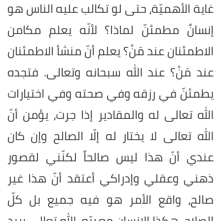
غاية الأهميّة، حتى لو تكالب عليه الناس هو
إنسانٌ مطمئنّ لماذا؟ لأنّه يعلم مكامن
الاطمئنان عند مَنْ؟ يعلم أنّ منشأ الاطمئنان
عند مَنْ؟ عند الله سبحانه وتعالى. فتجده
يطمئنّ في رزقه وفي صحته وفي اختيارات
الله تعالى له والمقادير إذا جرت، يؤمن أنّ
الله تعالى لا يختار له إلّا الصالح وإن كان
عندي أنّ هذا ليس صالحاً لكنّني لقصور
ذهني وعقلي وإدراكي أعتقد أنّ هذا غير
صالح، واقع الأمر هو فيه جميع بل كلّ
الصلاح، هكذا الإنسان مع ربّه، الله تعالى يريد