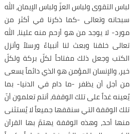
لباس التقوى ولباس العزّ ولباس الإيمان، الله
سبحانه وتعالى -كما ذكرنا في أكثر من
مورد- لا يوجد من هو أرحم منه علينا، الله
تعالى خلقنا وبعث لنا أنبياءً ورسلاً وأنزل
الكتب وجعل ذلك مفتاحاً لكلّ بركة ولكلّ
خير، والإنسان المؤمن هو الذي دائماً يسعى
من أجل أن يظفر -ما دام في الدنيا- بما
يُعينه غداً على تلك الوقفة، أنتم تعلمون أنّ
تلك الوقفة التي سنقفها جميعاً لا يُستثنى
منها أحد، وهذه الوقفة يهتمّ بها القرآن