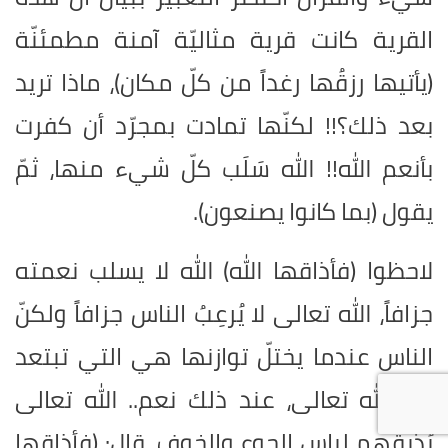
القرية كانت قرية مثاليّة آمنة مطمئنّة
(يأتيها رزقُها رغداً من كلّ مكان)، ماذا تريد
بعد ذلك؟!! لكنّها تمادت بمجرّد أن كفرت
بأنعم الله!! الله سَلَب كلّ شيء منها، ثمّ
يقول (بما كانوا يصنعون).
لاحظوا (فأذاقها الله) الله لا يسلب نعمته
جزافاً، الله تعالى لا يُرعِبُ الناس جزافاً ولكنّ
الناس عندما يختلّ توازنها هي التي تبتعد
عن الله تعالى، عند ذلك نعم.. الله تعالى
يُذيقهم لباس الجوع والخوف، قال: (فأذاقها