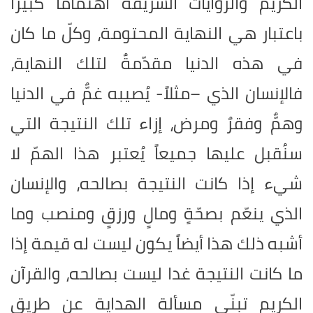
الكريم والروايات الشريفة اهتماماً كبيراً
باعتبار هي النهاية المحتومة، وكلّ ما كان
في هذه الدنيا مقدّمةٌ لتلك النهاية،
فالإنسان الذي –مثلاً- يُصيبه غمٌّ في الدنيا
وهمٌّ وفقرٌ ومرض، إزاء تلك النتيجة التي
سنُقبل عليها جميعاً يُعتبر هذا الهمّ لا
شيء إذا كانت النتيجة بصالحه، والإنسان
الذي ينعّم بصحّةٍ ومالٍ ورزقٍ ومنصب وما
أشبه ذلك هذا أيضاً يكون ليست له قيمة إذا
ما كانت النتيجة غدا ليست بصالحه، والقرآن
الكريم تبنّى مسألة الهداية عن طريق