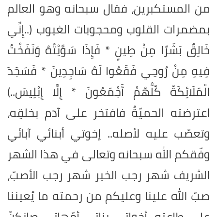
من المستكبرين، فقال سبحانه وهو العالم
بمضمرات القلوب ومحجوبات الغيوب (..إِنِّي
خَالِقٌ بَشَرًا مِنْ طِينٍ * فَإِذَا سَوَّيْتُهُ وَنَفَخْتُ
فِيهِ مِنْ رُوحِي فَقَعُوا لَهُ سَاجِدِينَ * فَسَجَدَ
الْمَلَائِكَةُ كُلُّهُمْ أَجْمَعُونَ * إِلَّا إِبْلِيسَ..)
اعترضته الحميّةُ فافتخر على آدم بخلقِه،
وتعصّب عليه لأصله.. إخوتي أبنائي آبائي
وفّقكم الله سبحانه وتعالى في هذا الشهر
الشريف شهر رجب الخير شهر رجب الأصبّ،
صبّ الله علينا وعليكم من رحمته ما يُعيننا
على طاعته، أخواتي بناتي أمّهاتي صانكنّ