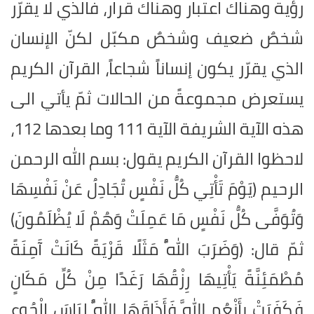
رؤية وهناك اعتبار وهناك قرار، فالذي لا يقرّر
شخصٌ ضعيف وشخصٌ مكبّل لكنّ الإنسان
الذي يقرّر يكون إنساناً شجاعاً، القرآن الكريم
يستعرض مجموعةً من الحالات ثمّ يأتي الى
هذه الآية الشريفة الآية 111 وما بعدها 112،
لاحظوا القرآن الكريم يقول: بسم الله الرحمن
الرحيم (يَوْمَ تَأْتِي كُلُّ نَفْسٍ تُجَادِلُ عَنْ نَفْسِهَا
وَتُوَفَّى كُلُّ نَفْسٍ مَا عَمِلَتْ وَهُمْ لَا يُظْلَمُونَ)
ثمّ قال: (وَضَرَبَ اللَّهُ مَثَلًا قَرْيَةً كَانَتْ آَمِنَةً
مُطْمَئِنَّةً يَأْتِيهَا رِزْقُهَا رَغَدًا مِنْ كُلِّ مَكَانٍ
فَكَفَرَتْ بِأَنْعُمِ اللَّهِ فَأَذَاقَهَا اللَّهُ لِبَاسَ الْجُوعِ