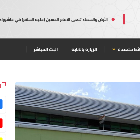
الأرض والسماء تنعى الامام الحسين (عليه السلام) في عاشوراء
ئط متعددة
الزيارة بالانابة
البث المباشر
ا