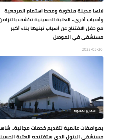
لانها مدينة منكوبة ومحط اهتمام المرجعية
وأسباب أخرى.. العتبة الحسينية تكشف بالتزامن
مع حفل الافتتاح عن أسباب تبنيها بناء أكبر
مستشفى في الموصل
2022-03-20
التقارير المصورة
بمواصفات عالمية لتقديم خدمات مجانية.. شاه
مستشفى البتول الذي ستفتتحه العتبة الحسين