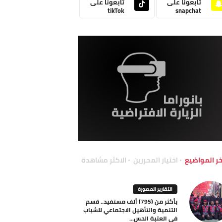
تابعونا على
تابعونا على
tikTok
snapchat
خر المواضيع
اختيار المحررين
الاكثر مشاهدة
التقارير المصورة
بأكثر من (795) ألف مستفيد.. قسم
التنمية والتأهيل الاجتماعي للشباب
في العتبة الحس...