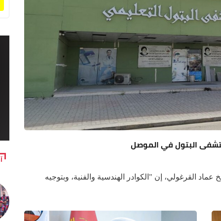
ستشفى البتول في الموصل
آ
عماد القرغولي، إن "الكوادر الهندسية والفنية، وبتوجيه