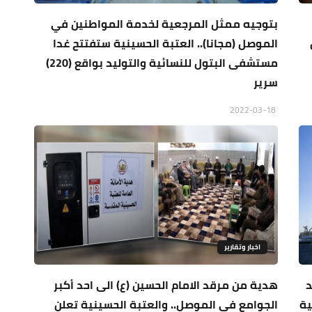
بتوجيه ممثل المرجعية لخدمة المواطنين في
الموصل (مجانا).. العتبة الحسينية ستفتتح غدا
مستشفى البتول للنسائية والتوليد بواقع (220)
سرير
2022-03-18
اخبار وتقارير
د
هدية من مرقد الامام الحسين (ع) الى احد أكبر
ية
الجوامع في الموصل.. والعتبة الحسينية تعلن