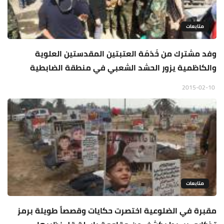
متابعات
وفد مشترك من خَدَمَة العتبتين المقدستين العلوية
والكاظمية يزور الحشد الشعبي في منطقة الضابطية
2015-02-10
متابعات
مقبرة في الضلوعية اختصرت حكايات وقصصاً طويلة برمز