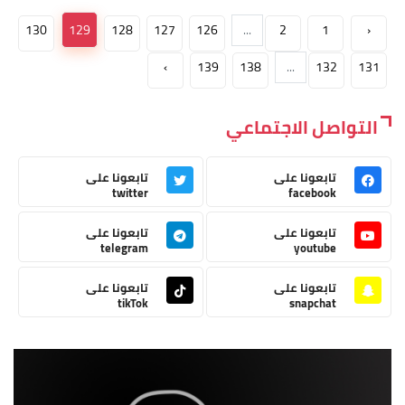
130
129
128
127
126
...
2
1
‹
›
139
138
...
132
131
التواصل الاجتماعي
تابعونا على
تابعونا على
twitter
facebook
تابعونا على
تابعونا على
telegram
youtube
تابعونا على
تابعونا على
tikTok
snapchat