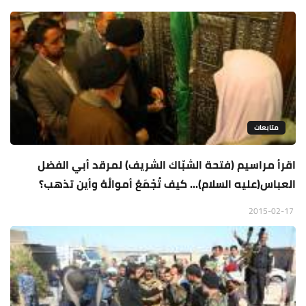
متابعات
اقرأ مراسيم (فتحة الشبّاك الشريف) لمرقد أبي الفضل
العباس(عليه السلام)... كيف تُجْمَعُ أموالُهُ وأين تذهب؟
2015-02-17